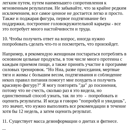
легким путем, путем наименьшего сопротивления к
мгновенным результатам. Не забывайте, что за крайне редким
исключением, все самое ценное не достается легко и просто.
Также и поджарая фигура, первое подтягивание без
поддержки, построение головокружительной карьеры - все
это потребует много настойчивости и труда.
10. Чтобы получить ответ на вопрос, иногда нужно
попробовать сделать что-то и посмотреть, что произойдет.
Например, я рекомендую женщинам постараться потреблять в
основном цельные продукты, в том числе много протеина с
каждым приемом пищи, а также принять участие в программе
силовых тренировок. “Но Ниа, разве приседания, мертвые
тяги и жимы с большим весом, подтягивания и соблюдение
неких правил питания помогут мне похудеть и получить
красивую фигуру?" Я могу повторять "да" до посинения,
потому что не счесть, сколько раз я это видела, но
единственный способ узнать, так ли это - попробовать и
оценить результаты. И когда я говорю "попробуй и увидишь",
это значит, что нужно выполнять все рекомендации в течение
хотя бы 12 недель, а затем оценить результат.
11. Существует масса дезинформации о диетах и фитнесе.