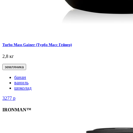
Turbo Mass Gainer (Турбо Масс Гейнер)
2,8 кг
земляника
банан
ваниль
шоколад
3277
р
IRONMAN™