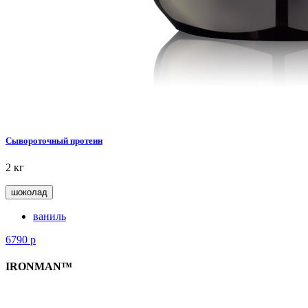
Сывороточный протеин
2 кг
шоколад
ваниль
6790
р
IRONMAN™