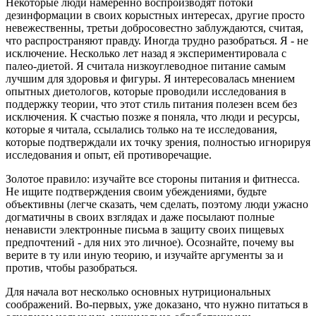
Некоторые люди намеренно воспроизводят потоки
дезинформации в своих корыстных интересах, другие просто
невежественны, третьи добросовестно заблуждаются, считая,
что распространяют правду. Иногда трудно разобраться. Я - не
исключение. Несколько лет назад я экспериментировала с
палео-диетой. Я считала низкоуглеводное питание самым
лучшим для здоровья и фигуры. Я интересовалась мнением
опытных диетологов, которые проводили исследования в
поддержку теории, что этот стиль питания полезен всем без
исключения. К счастью позже я поняла, что люди и ресурсы,
которые я читала, ссылались только на те исследования,
которые подтверждали их точку зрения, полностью игнорируя
исследования и опыт, ей противоречащие.
Золотое правило: изучайте все стороны питания и фитнесса.
Не ищите подтверждения своим убеждениями, будьте
объективны (легче сказать, чем сделать, поэтому люди ужасно
догматичны в своих взглядах и даже посылают полные
ненависти электронные письма в защиту своих пищевых
предпочтений - для них это личное). Осознайте, почему вы
верите в ту или иную теорию, и изучайте аргументы за и
против, чтобы разобраться.
Для начала вот несколько основных нутрициональных
соображений. Во-первых, уже доказано, что нужно питаться в