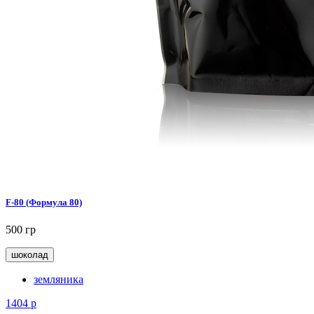
F-80 (Формула 80)
500 гр
шоколад
земляника
1404
р