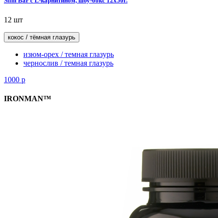
Slim Bar с L-карнитином, шоу-бокс 12x50г.
12 шт
кокос / тёмная глазурь
изюм-орех / темная глазурь
чернослив / темная глазурь
1000
р
IRONMAN™