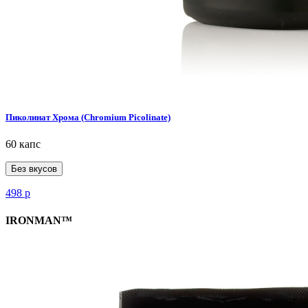
Пиколинат Хрома (Chromium Picolinate)
60 капс
Без вкусов
498
р
IRONMAN™