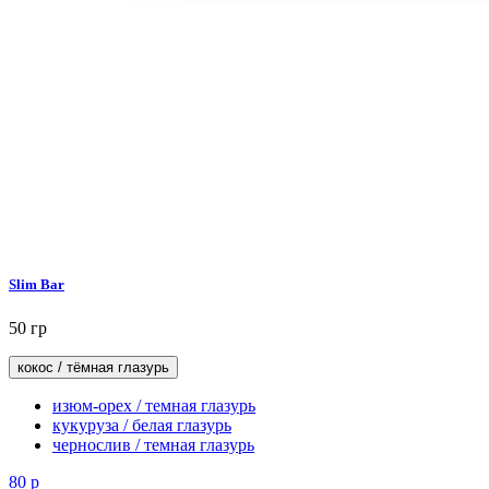
Slim Bar
50 гр
кокос / тёмная глазурь
изюм-орех / темная глазурь
кукуруза / белая глазурь
чернослив / темная глазурь
80
р