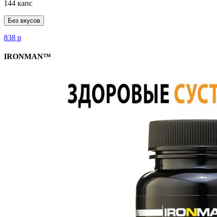
144 капс
Без вкусов
838
р
IRONMAN™