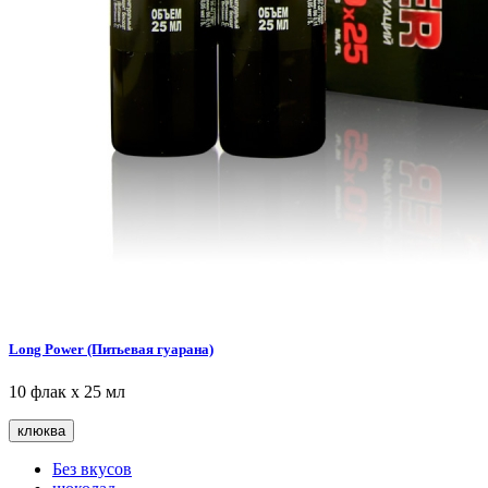
Long Power (Питьевая гуарана)
10 флак х 25 мл
клюква
Без вкусов