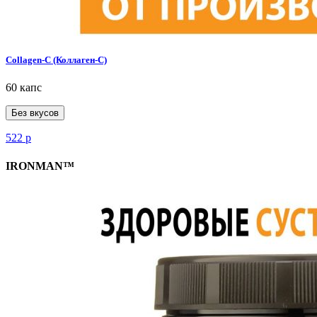
Collagen-C (Коллаген-С)
60 капс
Без вкусов
522
р
IRONMAN™