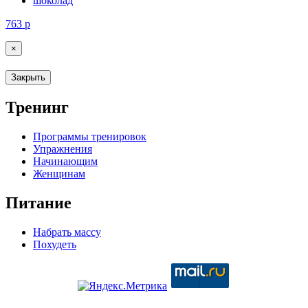
шоколад
763
р
×
Закрыть
Тренинг
Программы тренировок
Упражнения
Начинающим
Женщинам
Питание
Набрать массу
Похудеть