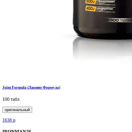
Joint Formula (Джоинт Формула)
100 табл
оригинальный
1638
р
IRONMAN™