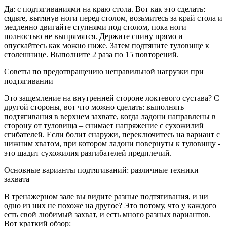
Да: с подтягиваниями на краю стола. Вот как это сделать:
сядьте, вытянув ноги перед столом, возьмитесь за край стола и
медленно двигайте ступнями под столом, пока ноги
полностью не выпрямятся. Держите спину прямо и
опускайтесь как можно ниже. Затем подтяните туловище к
столешнице. Выполните 2 раза по 15 повторений.
Советы по предотвращению неправильной нагрузки при
подтягивании
Это защемление на внутренней стороне локтевого сустава? С
другой стороны, вот что можно сделать: выполнять
подтягивания в верхнем захвате, когда ладони направлены в
сторону от туловища – снимает напряжение с сухожилий
сгибателей. Если болит снаружи, переключитесь на вариант с
нижним хватом, при котором ладони повернуты к туловищу -
это щадит сухожилия разгибателей предплечий.
Основные варианты подтягиваний: различные техники
захвата
В тренажерном зале вы видите разные подтягивания, и ни
одно из них не похоже на другое? Это потому, что у каждого
есть свой любимый захват, и есть много разных вариантов.
Вот краткий обзор: