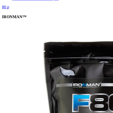
80
р
IRONMAN™