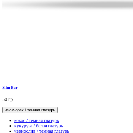
Slim Bar
50 гр
изюм-орех / темная глазурь
кокос / тёмная глазурь
кукуруза / белая глазурь
чернослив / темная глазурь