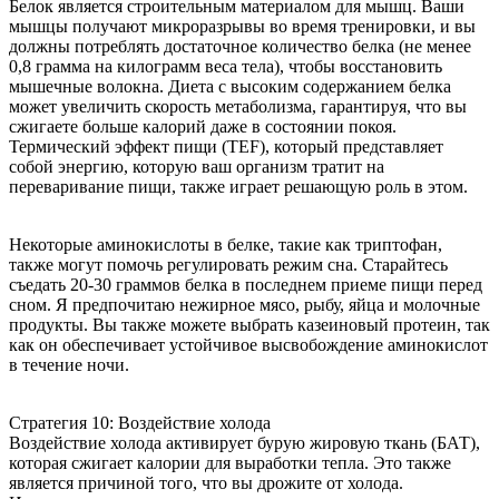
Белок является строительным материалом для мышц. Ваши
мышцы получают микроразрывы во время тренировки, и вы
должны потреблять достаточное количество белка (не менее
0,8 грамма на килограмм веса тела), чтобы восстановить
мышечные волокна. Диета с высоким содержанием белка
может увеличить скорость метаболизма, гарантируя, что вы
сжигаете больше калорий даже в состоянии покоя.
Термический эффект пищи (TEF), который представляет
собой энергию, которую ваш организм тратит на
переваривание пищи, также играет решающую роль в этом.
Некоторые аминокислоты в белке, такие как триптофан,
также могут помочь регулировать режим сна. Старайтесь
съедать 20-30 граммов белка в последнем приеме пищи перед
сном. Я предпочитаю нежирное мясо, рыбу, яйца и молочные
продукты. Вы также можете выбрать казеиновый протеин, так
как он обеспечивает устойчивое высвобождение аминокислот
в течение ночи.
Стратегия 10: Воздействие холода
Воздействие холода активирует бурую жировую ткань (БАТ),
которая сжигает калории для выработки тепла. Это также
является причиной того, что вы дрожите от холода.