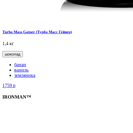
Turbo Mass Gainer (Турбо Масс Гейнер)
1,4 кг
шоколад
банан
ваниль
земляника
1759
р
IRONMAN™