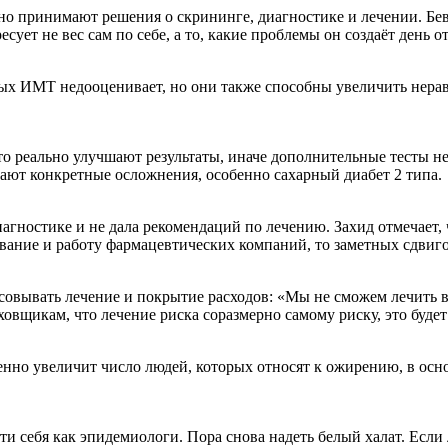
но принимают решения о скрининге, диагностике и лечении. Бев
ует не вес сам по себе, а то, какие проблемы он создаёт день от
ых ИМТ недооценивает, но они также способны увеличить нерав
о реально улучшают результаты, иначе дополнительные тесты не
ют конкретные осложнения, особенно сахарный диабет 2 типа.
иагностике и не дала рекомендаций по лечению. Захид отмечает,
вание и работу фармацевтических компаний, то заметных сдвиго
ласовывать лечение и покрытие расходов: «Мы не сможем лечит
аховщикам, что лечение риска соразмерно самому риску, это буде
енно увеличит число людей, которых относят к ожирению, в осно
 себя как эпидемиологи. Пора снова надеть белый халат. Если