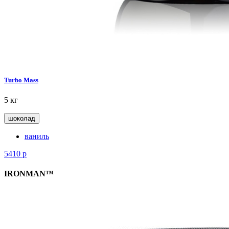
Turbo Mass
5 кг
шоколад
ваниль
5410
р
IRONMAN™