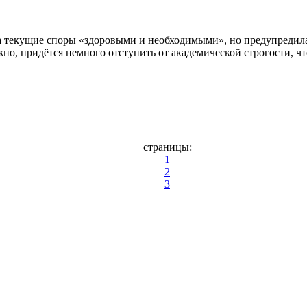
а текущие споры «здоровыми и необходимыми», но предупредила:
жно, придётся немного отступить от академической строгости, 
страницы:
1
2
3