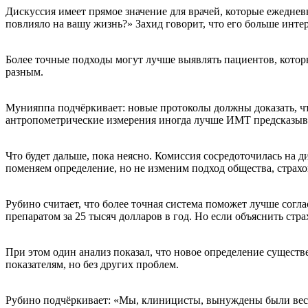
Дискуссия имеет прямое значение для врачей, которые ежеднев
повлияло на вашу жизнь?» Захид говорит, что его больше интерес
Более точные подходы могут лучше выявлять пациентов, котор
разным.
Мунияппа подчёркивает: новые протоколы должны доказать, чт
антропометрические измерения иногда лучше ИМТ предсказыва
Что будет дальше, пока неясно. Комиссия сосредоточилась на д
поменяем определение, но не изменим подход общества, страхо
Рубино считает, что более точная система поможет лучше сог
препаратом за 25 тысяч долларов в год. Но если объяснить стр
При этом один анализ показал, что новое определение существ
показателям, но без других проблем.
Рубино подчёркивает: «Мы, клиницисты, вынуждены были вести