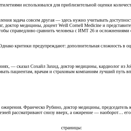
ятилетиями использовался для приблизительной оценки количеств
селения задача совсем другая — здесь нужно учитывать доступнос
 доктор медицины, доцент Weill Cornell Medicine и представите
 чтобы справедливо сравнить человека с ИМТ 26 и осложнениями
 Однако критики предупреждают: дополнительная сложность в оц
, — сказал Сохайл Захид, доктор медицины, кардиолог из Johns 
вать пациентам, врачам и страховым компаниям лучший путь вп
ожирения. Франческо Рубино, доктор медицины, председатель к
лезней рассматривают снизу вверх, а ожирение — наоборот… его
страницы: