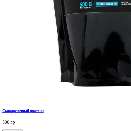
Сывороточный протеин
500 гр