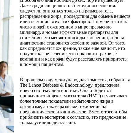
способа его диагностики до сих пор не существует.
Даже среди специалистов нет единого мнения:
следует ли опираться только на размеры тела,
распределение жира, последствия для обмена веществ
или сочетание всех этих факторов. По мере того как
число людей с ожирением в мире превысило
миллиард, а новые эффективные препараты для
снижения веса меняют подходы к лечению, точная
диагностика становится особенно важной. От того,
как определяется ожирение, также еще зависит, кто
получит какое лечение, что покроют страховые
компании и как врачи будут расставлять приоритеты
в помощи пациентам.
В прошлом году международная комиссия, собранная
The Lancet Diabetes & Endocrinology, предложила
новую систему диагностики. Она отходит от
привычного индекса массы тела (ИМТ) и учитывает
более точные показатели избыточного жира в
организме, а также разделяет ожирение на
предклиническое и клиническое. Вместо того чтобы
приблизить экспертов к согласию, это предложение
только усилило дискуссию.