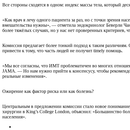
Все стороны сходятся в одном: индекс массы тела, который дес
«Как врач я лечу одного пациента за раз, но с точки зрения на
вмешательства нужны», — отметила эндокринолог Беверли Чанг,
более тяжёлых случаях, но у нас нет проверенных критериев,
Комиссия предлагает более тонкий подход к таким различиям.
привести к тому, что часть людей не получит timely помощь.
«Мы все согласны, что ИМТ проблематичен во многих отношениях
JAMA. — Но нам нужно прийти к консенсусу, чтобы рекомендо
реальные изменения».
Ожирение как фактор риска или как болезнь?
Центральным в предложении комиссии стало новое понимание 
хирургии в King’s College London, объяснил: «Большинство бо
населения».