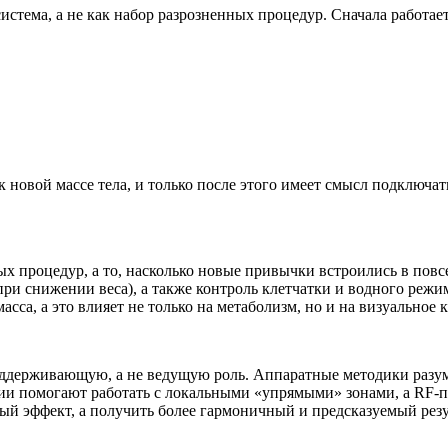
истема, а не как набор разрозненных процедур. Сначала работает
 к новой массе тела, и только после этого имеет смысл подключ
х процедур, а то, насколько новые привычки встроились в повс
г при снижении веса), а также контроль клетчатки и водного реж
сса, а это влияет не только на метаболизм, но и на визуальное к
оддерживающую, а не ведущую роль. Аппаратные методики разумн
ии помогают работать с локальными «упрямыми» зонами, а RF-
рый эффект, а получить более гармоничный и предсказуемый резу