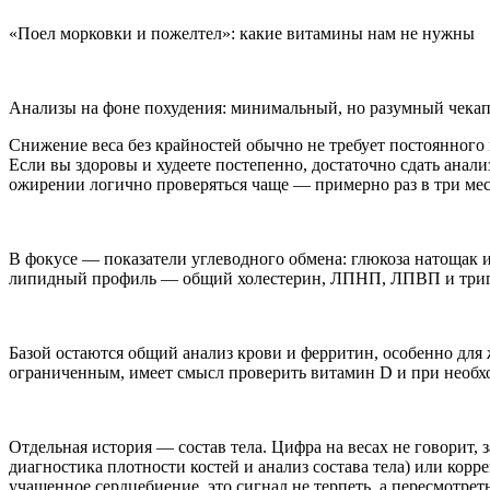
«Поел морковки и пожелтел»: какие витамины нам не нужны
Анализы на фоне похудения: минимальный, но разумный чека
Снижение веса без крайностей обычно не требует постоянного 
Если вы здоровы и худеете постепенно, достаточно сдать анал
ожирении логично проверяться чаще — примерно раз в три меся
В фокусе — показатели углеводного обмена: глюкоза натощак и
липидный профиль — общий холестерин, ЛПНП, ЛПВП и триглиц
Базой остаются общий анализ крови и ферритин, особенно для
ограниченным, имеет смысл проверить витамин D и при необх
Отдельная история — состав тела. Цифра на весах не говорит
диагностика плотности костей и анализ состава тела) или кор
учащенное сердцебиение, это сигнал не терпеть, а пересмотрет