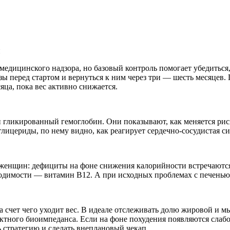
п
медицинского надзора, но базовый контроль помогает убедиться,
изы перед стартом и вернуться к ним через три — шесть месяцев
ца, пока вес активно снижается.
 гликированный гемоглобин. Они показывают, как меняется риск
ериды, по нему видно, как реагирует сердечно-сосудистая си
 женщин: дефициты на фоне снижения калорийности встречаются 
одимости — витамин B12. А при исходных проблемах с печенью 
, за счет чего уходит вес. В идеале отслеживать долю жировой
ректного биоимпеданса. Если на фоне похудения появляются слаб
ь стратегию и сделать внеплановый чекап.