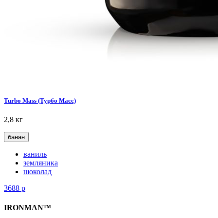
Turbo Mass (Турбо Масс)
2,8 кг
банан
ваниль
земляника
шоколад
3688
р
IRONMAN™