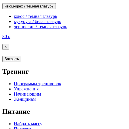
изюм-орех / темная глазурь
кокос / тёмная глазурь
кукуруза / белая глазурь
чернослив / темная глазурь
80
р
×
Закрыть
Тренинг
Программы тренировок
Упражнения
Начинающим
Женщинам
Питание
Набрать массу
Похудеть