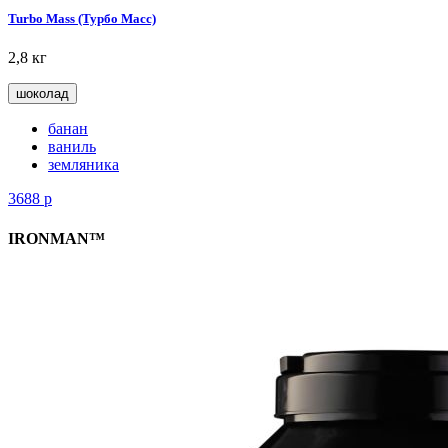
Turbo Mass (Турбо Масс)
2,8 кг
шоколад
банан
ваниль
земляника
3688
р
IRONMAN™