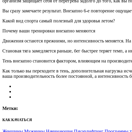
организм защищает себя от перегрева задолго до того, как вы 
Вы сразу замечаете результат. Внезапно 6-е повторение ощущае
Какой вид спорта самый полезный для здоровья летом?
Почему ваши тренировки внезапно меняются
Движения остаются прежними, но интенсивность меняется. На
Становая тяга замедляется раньше, бег быстрее теряет темп, а
Тень внезапно становится фактором, влияющим на производит
Как только вы переходите в тень, дополнительная нагрузка исч
ваша производительность более постоянной, а интенсивность 
Метки:
КАК КАЧАТЬСЯ
Женщины
Мужчины
Начинающие
Пауэрлифтинг
Программы т