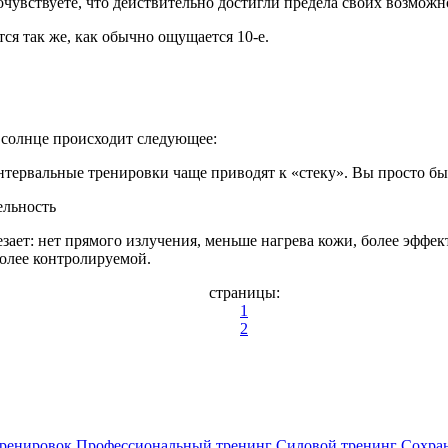
почувствуете, что действительно достигли предела своих возможн
тся так же, как обычно ощущается 10-е.
 солнце происходит следующее:
 интервальные тренировки чаще приводят к «стеку». Вы просто бы
ельность
езает: нет прямого излучения, меньше нагрева кожи, более эффе
более контролируемой.
страницы:
1
2
ренировок
Профессиональный тренинг
Силовой тренинг
Сохра