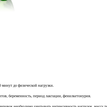
0 минут до физической нагрузки.
тов, беременность, период лактации, фенилкетонурия.
зировок необходимо учитывать интенсивность нагрузок, массу т