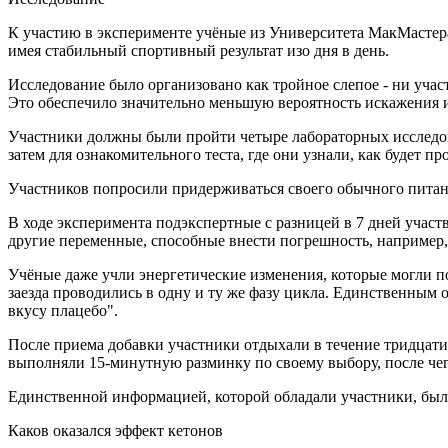
К участию в эксперименте учёные из Университета МакМастер
имея стабильный спортивный результат изо дня в день.
Исследование было организовано как тройное слепое - ни уча
Это обеспечило значительно меньшую вероятность искажения и
Участники должны были пройти четыре лабораторных исследова
затем для ознакомительного теста, где они узнали, как будет п
Участников попросили придерживаться своего обычного питани
В ходе эксперимента подэкспертные с разницей в 7 дней учас
другие переменные, способные внести погрешность, например, 
Учёные даже учли энергетические изменения, которые могли п
заезда проводились в одну и ту же фазу цикла. Единственным 
вкусу плацебо".
После приема добавки участники отдыхали в течение тридцати м
выполняли 15-минутную разминку по своему выбору, после чег
Единственной информацией, которой обладали участники, была
Каков оказался эффект кетонов