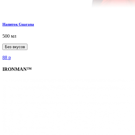
Напиток Guarana
500 мл
Без вкусов
88
р
IRONMAN™