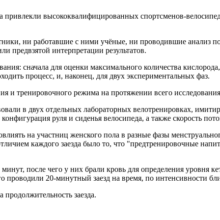
а привлекли высококвалифицированных спортсменов-велосипедис
стники, ни работавшие с ними учёные, ни проводившие анализ п
ли предвзятой интерпретации результатов.
ния: сначала для оценки максимального количества кислорода,
роходить процесс, и, наконец, для двух экспериментальных фаз.
я и тренировочного режима на протяжении всего исследования 
твовали в двух отдельных лабораторных велотренировках, имити
конфигурация руля и сиденья велосипеда, а также скорость пото
овлиять на участниц женского пола в разные фазы менструально
отличием каждого заезда было то, что "предтренировочные напи
инут, после чего у них брали кровь для определения уровня кет
о проводили 20-минутный заезд на время, по интенсивности бл
 продолжительность заезда.