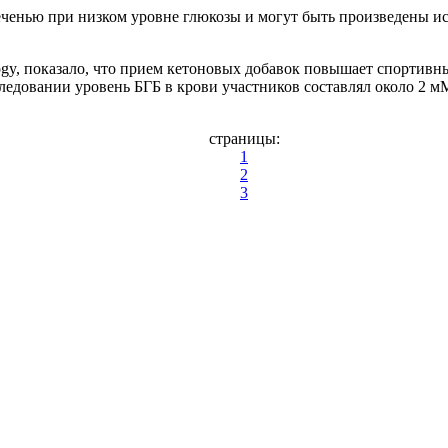
ченью при низком уровне глюкозы и могут быть произведены ис
logy, показало, что прием кетоновых добавок повышает спортив
следовании уровень БГБ в крови участников составлял около 2 
страницы:
1
2
3