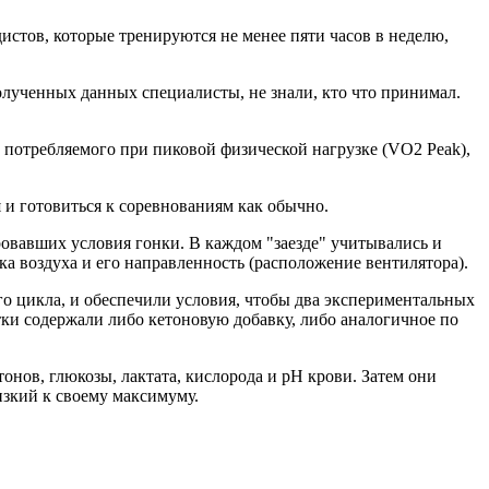
тов, которые тренируются не менее пяти часов в неделю,
олученных данных специалисты, не знали, кто что принимал.
 потребляемого при пиковой физической нагрузке (VO2 Peak),
и готовиться к соревнованиям как обычно.
ровавших условия гонки. В каждом "заезде" учитывались и
ка воздуха и его направленность (расположение вентилятора).
го цикла, и обеспечили условия, чтобы два экспериментальных
тки содержали либо кетоновую добавку, либо аналогичное по
онов, глюкозы, лактата, кислорода и рН крови. Затем они
изкий к своему максимуму.