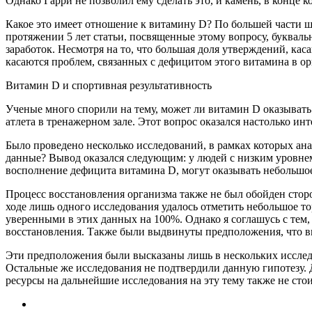
Однако Гарри не позволил ему сделать это, и камень, в конце 
Какое это имеет отношение к витамину D? По большей части шу
протяжении 5 лет статьи, посвященные этому вопросу, буквал
заработок. Несмотря на то, что большая доля утверждений, кас
касаются проблем, связанных с дефицитом этого витамина в ор
Витамин D и спортивная результативность
Ученые много спорили на тему, может ли витамин D оказывать
атлета в тренажерном зале. Этот вопрос оказался настолько и
Было проведено несколько исследований, в рамках которых ан
данные? Вывод оказался следующим: у людей с низким уровнем
восполнение дефицита витамина D, могут оказывать небольшое
Процесс восстановления организма также не был обойден стор
ходе лишь одного исследования удалось отметить небольшое т
уверенными в этих данных на 100%. Однако я соглашусь с тем
восстановления. Также были выдвинуты предположения, что в
Эти предположения были высказаны лишь в нескольких исследов
Остальные же исследования не подтвердили данную гипотезу. 
ресурсы на дальнейшие исследования на эту тему также не стои