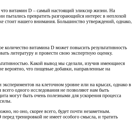
, что витамин D – самый настоящий эликсир жизни. На
нии пытались превратить разгорающийся интерес в неплохой
е же стоит нашего внимания. Большинство утверждений, однако,
ое количество витамина D может повысить результативность
вать литературу и провести свою экспертную оценку.
льтативностью. Какой вывод мы сделали, изучив имеющиеся
не вероятно, что пищевые добавки, направленные на
 экспериментов на клеточном уровне или на крысах, однако в
 всего одного исследования не позволяют нам быть
цита могут быть очень полезными для ускорения процесса
силы.
жно, но оно, скорее всего, будет почти незаметным.
перед тренировкой не имеет особого смысла, и тратить