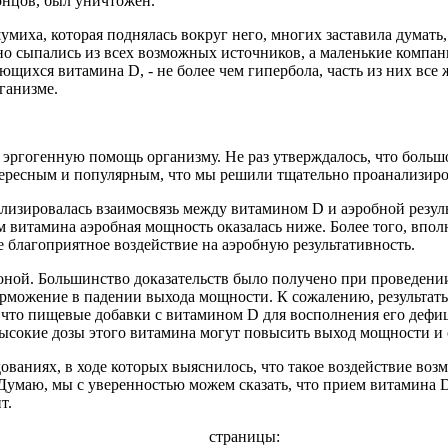
концов, был уничтожен.
миха, которая поднялась вокруг него, многих заставила думать
ьно сыпались из всех возможных источников, а маленькие компа
ающихся витамина D, - не более чем гипербола, часть из них вс
ганизме.
 эргогенную помощь организму. Не раз утверждалось, что больш
нтересным и популярным, что мы решили тщательно проанализиро
ализировалась взаимосвязь между витамином D и аэробной резу
 витамина аэробная мощность оказалась ниже. Более того, впол
 благоприятное воздействие на аэробную результативность.
оной. Большинство доказательств было получено при проведении
орможение в падении выхода мощности. К сожалению, результаты
, что пищевые добавки с витамином D для восполнения его дефи
ысокие дозы этого витамина могут повысить выход мощности и 
аниях, в ходе которых выяснилось, что такое воздействие возмо
Думаю, мы с уверенностью можем сказать, что прием витамина D 
т.
страницы: