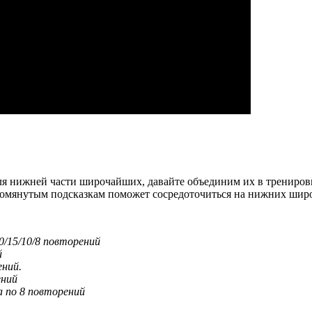
я нижней части широчайших, давайте объединим их в тренировку
омянутым подсказкам поможет сосредоточиться на нижних шир
0/15/10/8 повторений
й
ений.
ений
а по 8 повторений