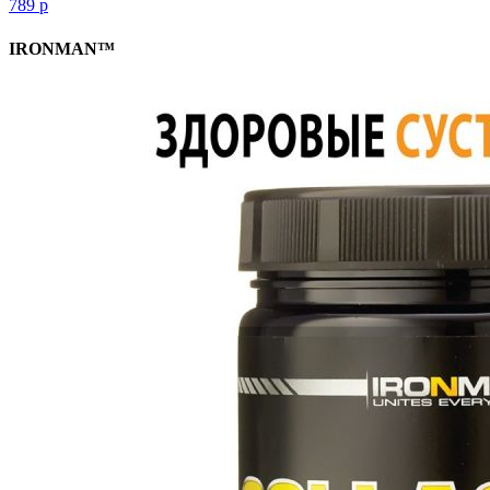
789
р
IRONMAN™