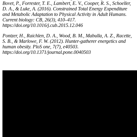
Bovet, P., Forrester, T. E., Lambert, E. V., Cooper, R. S., Schoeller,
D. A., & Luke, A. (2016). Constrained Total Energy Expenditure
and Metabolic Adaptation to Physical Activity in Adult Humans.
Current biology: CB, 26(3), 410–417.
https://doi.org/10.1016/j.cub.2015.12.046
Pontzer, H., Raichlen, D. A., Wood, B. M., Mabulla, A. Z., Racette,
S. B., & Marlowe, F. W. (2012). Hunter-gatherer energetics and
human obesity. PloS one, 7(7), e40503.
https://doi.org/10.1371/journal.pone.0040503