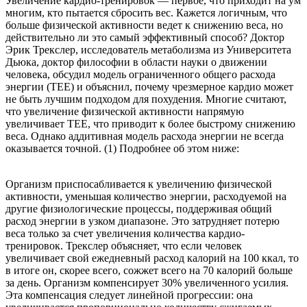
Увеличение кардио-тренировок — первое, что приходит на ум
многим, кто пытается сбросить вес. Кажется логичным, что
больше физической активности ведет к снижению веса, но
действительно ли это самый эффективный способ? Доктор
Эрик Трекслер, исследователь метаболизма из Университета
Дьюка, доктор философии в области науки о движении
человека, обсудил модель ограниченного общего расхода
энергии (TEE) и объяснил, почему чрезмерное кардио может
не быть лучшим подходом для похудения. Многие считают,
что увеличение физической активности напрямую
увеличивает TEE, что приводит к более быстрому снижению
веса. Однако аддитивная модель расхода энергии не всегда
оказывается точной. (1) Подробнее об этом ниже:
Организм приспосабливается к увеличению физической
активности, уменьшая количество энергии, расходуемой на
другие физиологические процессы, поддерживая общий
расход энергии в узком диапазоне. Это затрудняет потерю
веса только за счет увеличения количества кардио-
тренировок. Трекслер объясняет, что если человек
увеличивает свой ежедневный расход калорий на 100 ккал, то
в итоге он, скорее всего, сожжет всего на 70 калорий больше
за день. Организм компенсирует 30% увеличенного усилия.
Эта компенсация следует линейной прогрессии: она