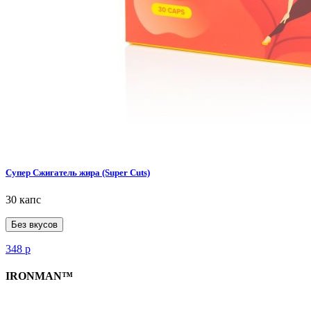
Супер Сжигатель жира (Super Cuts)
30 капс
Без вкусов
348
р
IRONMAN™