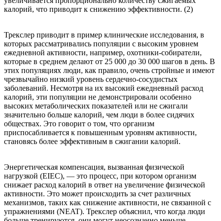
увеличивается пропорционально количеству сжигаемых
калорий, что приводит к снижению эффективности. (2)
Трекслер приводит в пример клинические исследования, в
которых рассматривались популяции с высоким уровнем
ежедневной активности, например, охотники-собиратели,
которые в среднем делают от 25 000 до 30 000 шагов в день. В
этих популяциях люди, как правило, очень стройные и имеют
чрезвычайно низкий уровень сердечно-сосудистых
заболеваний. Несмотря на их высокий ежедневный расход
калорий, эти популяции не демонстрировали особенно
высоких метаболических показателей или не сжигали
значительно больше калорий, чем люди в более сидячих
обществах. Это говорит о том, что организм
приспосабливается к повышенным уровням активности,
становясь более эффективным в сжигании калорий.
Энергетическая компенсация, вызванная физической
нагрузкой (EIEC), — это процесс, при котором организм
снижает расход калорий в ответ на увеличение физической
активности. Это может происходить за счет различных
механизмов, таких как снижение активности, не связанной с
упражнениями (NEAT). Трекслер объяснил, что когда люди
больше тренируются, они могут неосознанно меньше