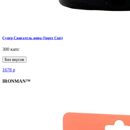
Супер Сжигатель жира (Super Cuts)
300 капс
Без вкусов
1678
р
IRONMAN™