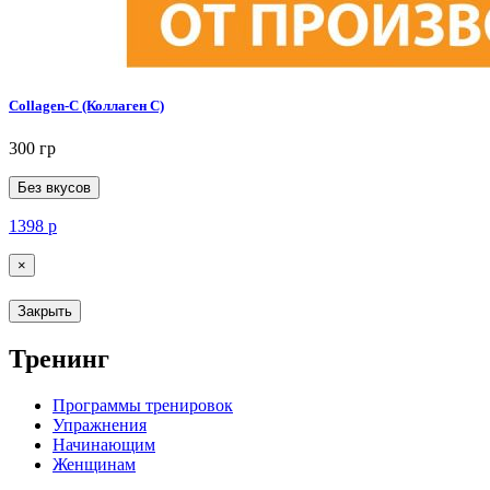
Collagen-C (Коллаген С)
300 гр
Без вкусов
1398
р
×
Закрыть
Тренинг
Программы тренировок
Упражнения
Начинающим
Женщинам