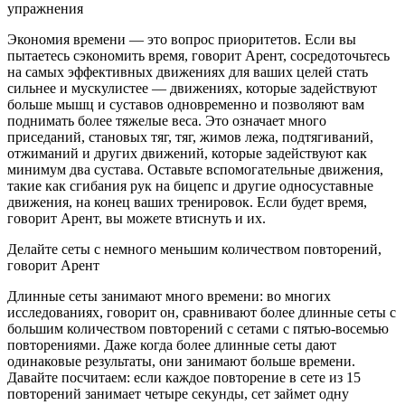
упражнения
Экономия времени — это вопрос приоритетов. Если вы
пытаетесь сэкономить время, говорит Арент, сосредоточьтесь
на самых эффективных движениях для ваших целей стать
сильнее и мускулистее — движениях, которые задействуют
больше мышц и суставов одновременно и позволяют вам
поднимать более тяжелые веса. Это означает много
приседаний, становых тяг, тяг, жимов лежа, подтягиваний,
отжиманий и других движений, которые задействуют как
минимум два сустава. Оставьте вспомогательные движения,
такие как сгибания рук на бицепс и другие односуставные
движения, на конец ваших тренировок. Если будет время,
говорит Арент, вы можете втиснуть и их.
Делайте сеты с немного меньшим количеством повторений,
говорит Арент
Длинные сеты занимают много времени: во многих
исследованиях, говорит он, сравнивают более длинные сеты с
большим количеством повторений с сетами с пятью-восемью
повторениями. Даже когда более длинные сеты дают
одинаковые результаты, они занимают больше времени.
Давайте посчитаем: если каждое повторение в сете из 15
повторений занимает четыре секунды, сет займет одну