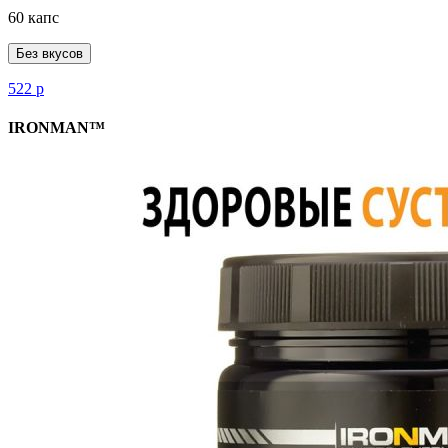
60 капс
Без вкусов
522
р
IRONMAN™