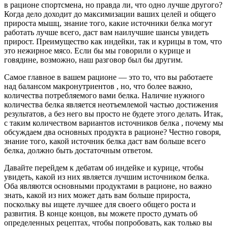
в рационе спортсмена, но правда ли, что одно лучше другого?
Когда дело доходит до максимизации ваших целей и общего
прироста мышц, знание того, какие источники белка могут
работать лучше всего, даст вам наилучшие шансы увидеть
прирост. Преимущество как индейки, так и курицы в том, что
это нежирное мясо. Если бы мы говорили о курице и
говядине, возможно, наш разговор был бы другим.
Самое главное в вашем рационе — это то, что вы работаете
над балансом макронутриентов , но, что более важно,
количества потребляемого вами белка. Наличие нужного
количества белка является неотъемлемой частью достижения
результатов, а без него вы просто не будете этого делать. Итак,
с таким количеством вариантов источников белка , почему мы
обсуждаем два основных продукта в рационе? Честно говоря,
знание того, какой источник белка даст вам больше всего
белка, должно быть достаточным ответом.
Давайте перейдем к дебатам об индейке и курице, чтобы
увидеть, какой из них является лучшим источником белка.
Оба являются основными продуктами в рационе, но важно
знать, какой из них может дать вам больше прироста,
поскольку вы ищете лучшее для своего общего роста и
развития. В конце концов, вы можете просто думать об
определенных рецептах, чтобы попробовать, как только вы