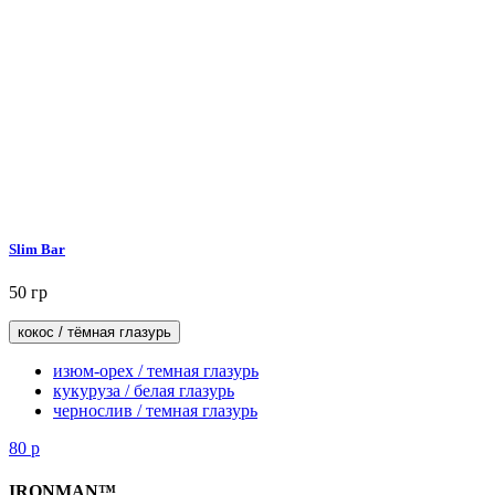
Slim Bar
50 гр
кокос / тёмная глазурь
изюм-орех / темная глазурь
кукуруза / белая глазурь
чернослив / темная глазурь
80
р
IRONMAN™