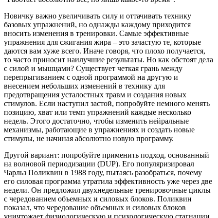
Новичку важно увеличивать силу и оттачивать технику
базовых упражнений, но однажды каждому приходится
вносить изменения в тренировки. Самые эффективные
упражнения для сжигания жира – это зачастую те, которые
даются вам хуже всего. Иначе говоря, что плохо получается,
то часто приносит наилучшие результаты. Но как обстоят дела
с силой и мышцами? Существует четкая грань между
перепрыгиванием с одной программой на другую и
внесением небольших изменений в технику для
предотвращения усталостных травм и создания новых
стимулов. Если наступил застой, попробуйте немного менять
позицию, хват или темп упражнений каждые несколько
недель. Этого достаточно, чтобы изменить нейральные
механизмы, работающие в упражнениях и создать новые
стимулы, не начиная абсолютно новую программу.
Другой вариант: попробуйте применить подход, основанный
на волновой периодизации (DUP). Его популяризировал
Чарльз Поликвин в 1988 году, пытаясь разобраться, почему
его силовая программа утратила эффективность уже через две
недели. Он предложил двухнедельные тренировочные циклы
с чередованием объемных и силовых блоков. Поликвин
показал, что чередование объемных и силовых блоков
уничтожает физиологическую и психологическую стагнации,