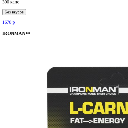
300 капс
Без вкусов
1678
р
IRONMAN™