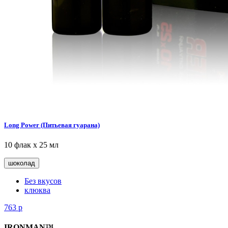
Long Power (Питьевая гуарана)
10 флак х 25 мл
шоколад
Без вкусов
клюква
763
р
IRONMAN™