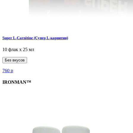
Super L-Carnitine (Супер L-карнитин)
10 флак х 25 мл
Без вкусов
760
р
IRONMAN™