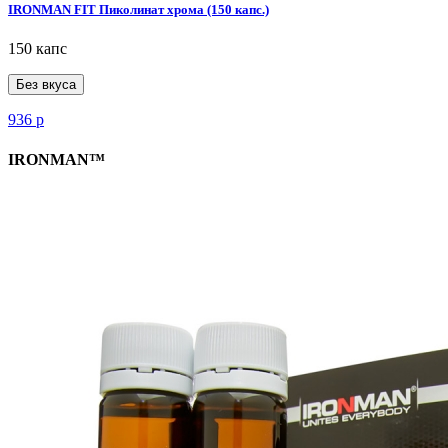
IRONMAN FIT Пиколинат хрома (150 капс.)
150 капс
Без вкуса
936
р
IRONMAN™