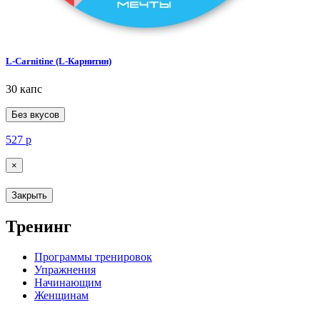
L-Carnitine (L-Карнитин)
30 капс
Без вкусов
527
р
×
Закрыть
Тренинг
Программы тренировок
Упражнения
Начинающим
Женщинам