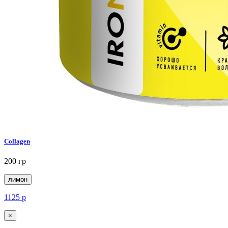
Collagen
200 гр
лимон
1125
р
×