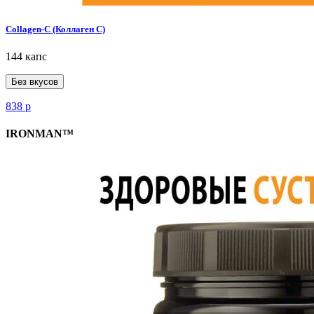
Collagen-C (Коллаген С)
144 капс
Без вкусов
838
р
IRONMAN™