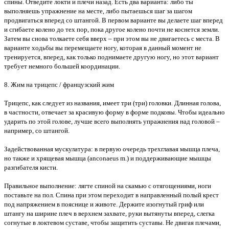
спины. Отведите локти и плечи назад. Есть два варианта: либо ты
выполняешь упражнение на месте, либо пытаешься шаг за шагом
продвигаться вперед со штангой. В первом варианте вы делаете шаг вперед
и сгибаете колено до тех пор, пока другое колено почти не коснется земли.
Затем вы снова толкаете себя вверх – при этом вы не двигаетесь с места. В
варианте ходьбы вы перемещаете ногу, которая в данный момент не
тренируется, вперед, как только поднимаете другую ногу, но этот вариант
требует немного большей координации.
8. Жим на трицепс / французский жим
Трицепс, как следует из названия, имеет три (три) головки. Длинная голова,
в частности, отвечает за красивую форму в форме подковы. Чтобы идеально
ударить по этой голове, лучше всего выполнять упражнения над головой –
например, со штангой.
Задействованная мускулатура: в первую очередь трехглавая мышца плеча,
но также и хрящевая мышца (anconaeus m.) и поддерживающие мышцы
разгибателя кисти.
Правильное выполнение: лягте спиной на скамью с отягощениями, ноги
поставьте на пол. Спина при этом переходит в направленный полый крест
под напряжением в пояснице и животе. Держите изогнутый гриф или
штангу на ширине плеч в верхнем захвате, руки вытянуты вперед, слегка
согнутые в локтевом суставе, чтобы защитить суставы. Не двигая плечами,