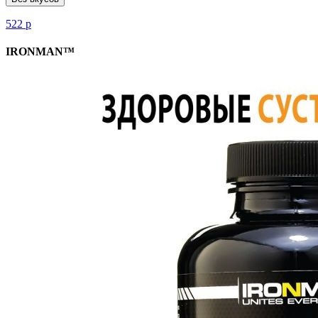
522
р
IRONMAN™