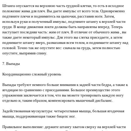
Штанга опускается на верхнюю часть грудной клетки, то есть в исходное
положение жима для плеч. Вы даете импульс от всего тела. Одновременно
подтяните плечи и поднимитесь на цыпочки, расставив ноги. Затем,
используя руки и полученный импульс, подтяните штангу к верхней части
груди. В конце движения локти должны быть направлены вперед. Теперь
наступает последняя часть: жим от плеч. В отличие от обычного жима , вы
также даете некоторый импульс. Для этого вы слегка приседаете, а затем
поднимаете штангу вверх, размахивая всем телом, и поднимаете штангу над
головой. Точно так же опустите вес: сначала на грудь, затем полностью
опустите, выпрямив спину.
7. Выпады
Координационно сложный уровень
Выпады требуют немного больше внимания к задней части бедра, а также к
ягодицам по сравнению с приседаниями. Большое преимущество этого
упражнения заключается в том, что вы можете тренировать каждую ногу
отдельно и, таким образом, компенсировать мышечный дисбаланс.
Задействованная мускулатура: четырехглавая мышца, большая ягодичная
мышца, поддерживающая также бицепс ног.
Правильное выполнение: держите штангу хватом сверху на верхней части