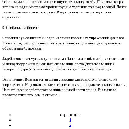
теперь медленно согните локти и опустите штангу ко лбу. При жиме вверх
штанга не поднимается до уровня груди, а удерживается над головой. Локти
также не выталкиваются наружу. Выдох при жиме вверх, вдох при
опускании.
9. Сгибания на бицепс
Сгибания рук со штангой - одно из самых известных упражнений для плеч.
Кроме того, благодаря нижнему хвату ваши предплечья будут должным
образом задействованы.
Задействованная мускулатура: помимо бицепса и сгибателей рук (плечевая
мышца) поддерживающая: плечевая мышца плеча (плечевая мышца),
поворот внутрь (круглая мышца пронатора), а также сгибатели рук.
Выполнение: Возьмитесь за штангу нижним хватом, стоя примерно на
ширине плеч. Не двигая плечами, согните локти и направьте штангу к плечу.
Не пытайтесь задействовать мышцы нижней части спины. Вы можете
предотвратить это, сев на скамью.
страницы:
1
2