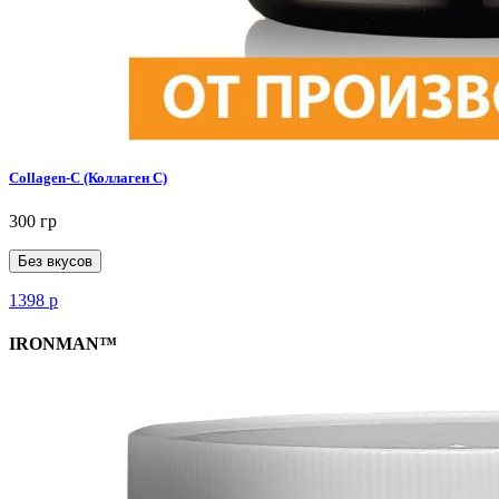
Collagen-C (Коллаген С)
300 гр
Без вкусов
1398
р
IRONMAN™