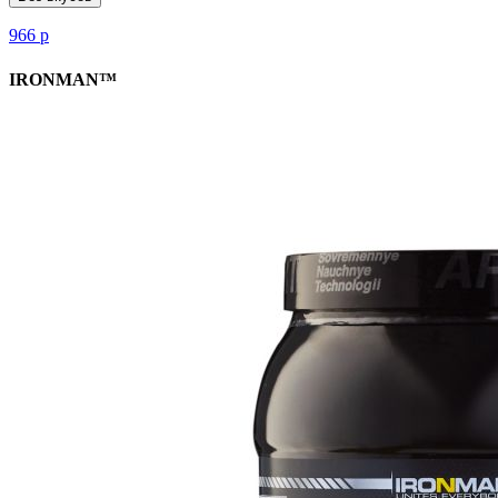
966
р
IRONMAN™