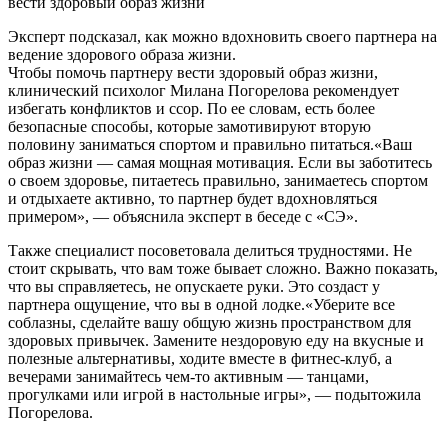
вести здоровый образ жизни
Эксперт подсказал, как можно вдохновить своего партнера на
ведение здорового образа жизни.
Чтобы помочь партнеру вести здоровый образ жизни,
клинический психолог Милана Погорелова рекомендует
избегать конфликтов и ссор. По ее словам, есть более
безопасные способы, которые замотивируют вторую
половину заниматься спортом и правильно питаться.«Ваш
образ жизни — самая мощная мотивация. Если вы заботитесь
о своем здоровье, питаетесь правильно, занимаетесь спортом
и отдыхаете активно, то партнер будет вдохновляться
примером», — объяснила эксперт в беседе с «СЭ».
Также специалист посоветовала делиться трудностями. Не
стоит скрывать, что вам тоже бывает сложно. Важно показать,
что вы справляетесь, не опускаете руки. Это создаст у
партнера ощущение, что вы в одной лодке.«Уберите все
соблазны, сделайте вашу общую жизнь пространством для
здоровых привычек. Замените нездоровую еду на вкусные и
полезные альтернативы, ходите вместе в фитнес-клуб, а
вечерами занимайтесь чем-то активным — танцами,
прогулками или игрой в настольные игры», — подытожила
Погорелова.