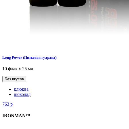
Long Power (Питьевая гуарана)
10 флак х 25 мл
Без вкусов
клюква
шоколад
763
р
IRONMAN™