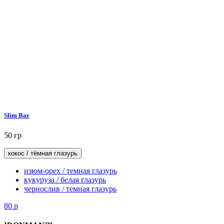
Slim Bar
50 гр
кокос / тёмная глазурь
изюм-орех / темная глазурь
кукуруза / белая глазурь
чернослив / темная глазурь
80
р