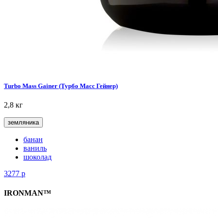
Turbo Mass Gainer (Турбо Масс Гейнер)
2,8 кг
земляника
банан
ваниль
шоколад
3277
р
IRONMAN™