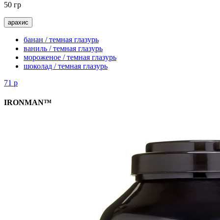
50 гр
арахис
банан / темная глазурь
ваниль / темная глазурь
мороженое / темная глазурь
шоколад / темная глазурь
71
р
IRONMAN™