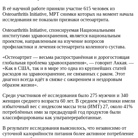
В её научной работе приняли участие 615 человек из
Osteoarthritis Initiative, МРТ снимки которых на момент начала
исследования не показали признаки остеоартрита.
Osteoarthritis Initiative, спонсируемая Национальными
институтами здравоохранения, является национальным
проектом, направленным на изучение вопросов
профилактики и лечения остеоартрита коленного сустава.
«Остеоартрит — весьма распространённая и дорогостоящая
глобальная проблема здравоохранения», — говорит Аккая. —
«Как в США, так и в мире это одна из крупнейших статей
расходов на здравоохранение, не связанных с раком. Этот
диагноз всегда идёт в связке с ожирением и нездоровым
образом жизни».
Среди участников её исследования было 275 мужчин и 340
женщин среднего возраста 60 лет. В среднем участники имели
избыточный вес с индексом массы тела (ИМТ) 27, около 41%
потреблённых ими за предыдущий год продуктов были
классифицированы как ультрапереработанные.
В результате исследования выяснилось, что независимо от
суточной калорийности питания более активное потребление