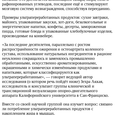
рафинированных углеводов, последние ещё и стимулируют
мозговую систему вознаграждения, способствуя перееданию.
Примеры ультрапереработанных продуктов: сухие завтраки,
майонез, упакованные закуски, хот-доги, безалкогольные и
энергетические напитки, конфеты, десерты, замороженная
пицца, готовые блюда и упакованные хлебобулочные изделия,
производимые на конвейере.
«За последние десятилетия, параллельно с ростом
распространённости ожирения и остеоартрита коленного
сустава, использование натуральных ингредиентов в рационе
неуклонно сокращалось и заменялось промышленно
обработанными, искусственно ароматизированными,
окрашенными и химически изменёнными продуктами и
напитками, которые классифицируются как
ультрапереработанные», — говорит ведущий автор
исследования (о котором речь пойдёт ниже) Зехра Аккая,
исследователь и консультант группы клинической и
трансляционной визуализации опорно-двигательного
аппарата Калифорнийского университета в Сан-Франциско.
Вместе со своей научной группой она изучает вопрос: связано
ли потребление ультрапереработанных продуктов с
накоплением жира в мышцах.