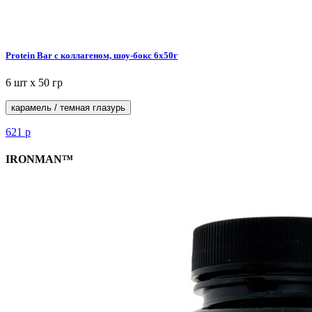
Protein Bar с коллагеном, шоу-бокс 6x50г
6 шт х 50 гр
карамель / темная глазурь
621
р
IRONMAN™