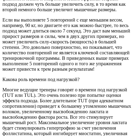
подход должен чуть больше увеличить силу, в то время как
второй немного больше увеличит мышечные размеры.
Если вы выполняете 5 повторений с еще меньшим весом,
например, 90 кг, но двигаете его как можно быстрее, то весь
подход может длиться около 7 секунд. Это даст вам меньший
прирост размеров и силы, чем в двух других примерах, но
может увеличить силу-скорость (мощность) в большей
степени. Это довольно поверхностно, но показывает, что
количество повторений не является ключевой составляющей
тренировочной программы. В приведенных выше примерах
выполнение 5 повторений одного и того же упражнения
может привести к трем разным результатам!
Какова роль времени под нагрузкой?
Многие ведущие тренеры говорят о времени под нагрузкой
(TUT или TUL). Это очень полезно при попытке оценки
эффекта подхода. Более длительное TUT (при адекватном
сопротивлении) приведет к большему утомлению мышечных
волокон, увеличенному высвобождению лактата и
высвобождению фактора роста. Все это стимулирует
мышечный рост. Максимальное увеличение уровня лактата
будет стимулировать гипертрофию за счет увеличения
фоллистатина, который ингибирует миостатин, увеличивая