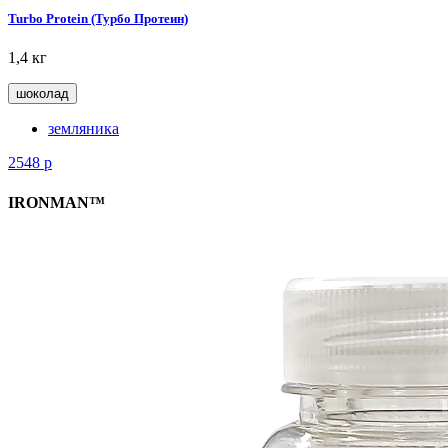
Turbo Protein (Турбо Протеин)
1,4 кг
шоколад
земляника
2548
р
IRONMAN™