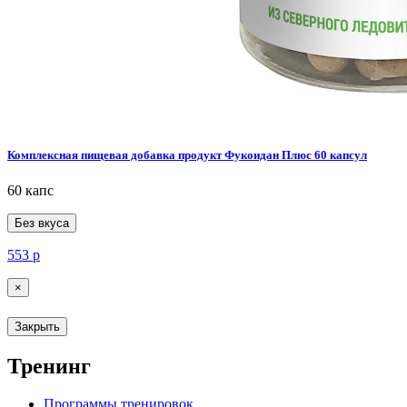
Комплексная пищевая добавка продукт Фукоидан Плюс 60 капсул
60 капс
Без вкуса
553
р
×
Закрыть
Тренинг
Программы тренировок