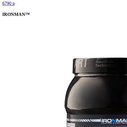
6790
р
IRONMAN™