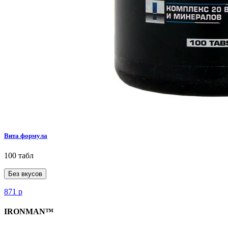
Вита формула
100 табл
Без вкусов
871
р
IRONMAN™