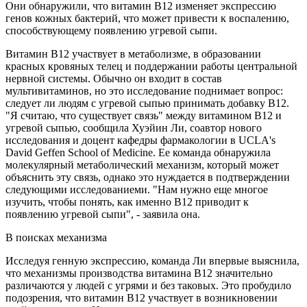
Они обнаружили, что витамин В12 изменяет экспрессию
генов кожных бактерий, что может привести к воспалению,
способствующему появлению угревой сыпи.
Витамин В12 участвует в метаболизме, в образовании
красных кровяных телец и поддержании работы центральной
нервной системы. Обычно он входит в состав
мультивитаминов, но это исследование поднимает вопрос:
следует ли людям с угревой сыпью принимать добавку В12.
"Я считаю, что существует связь" между витамином B12 и
угревой сыпью, сообщила Хуэйин Ли, соавтор нового
исследования и доцент кафедры фармакологии в UCLA's
David Geffen School of Medicine. Ее команда обнаружила
молекулярный метаболический механизм, который может
объяснить эту связь, однако это нуждается в подтверждении
следующими исследованиеми. "Нам нужно еще многое
изучить, чтобы понять, как именно В12 приводит к
появлению угревой сыпи", - заявила она.
В поисках механизма
Исследуя генную экспрессию, команда Ли впервые выяснила,
что механизмы производства витамина В12 значительно
различаются у людей с угрями и без таковых. Это пробудило
подозрения, что витамин В12 участвует в возникновении