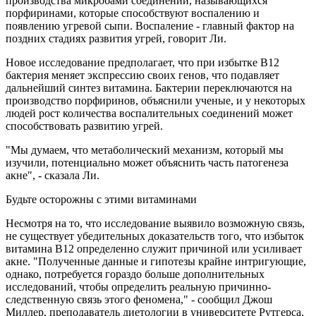
производства микробами соединений, называющихся
порфиринами, которые способствуют воспалению и
появлению угревой сыпи. Воспаление - главный фактор на
поздних стадиях развития угрей, говорит Ли.
Новое исследование предполагает, что при избытке В12
бактерия меняет экспрессию своих генов, что подавляет
дальнейший синтез витамина. Бактерии переключаются на
производство порфиринов, объяснили ученые, и у некоторых
людей рост количества воспалительных соединений может
способствовать развитию угрей.
"Мы думаем, что метаболический механизм, который мы
изучили, потенциально может объяснить часть патогенеза
акне", - сказала Ли.
Будьте осторожны с этими витаминами
Несмотря на то, что исследование выявило возможную связь,
не существует убедительных доказательств того, что избыток
витамина В12 определенно служит причиной или усиливает
акне. "Полученные данные и гипотезы крайне интригующие,
однако, потребуется гораздо больше дополнительных
исследований, чтобы определить реальную причинно-
следственную связь этого феномена," - сообщил Джош
Миллер, преподаватель диетологии в университете Рутгерса,