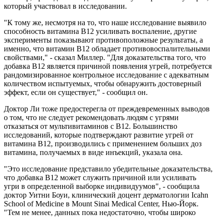
который участвовал в исследовании.
"К тому же, несмотря на то, что наше исследование выявило
способность витамина В12 усиливать воспаление, другие
эксперименты показывают противоположные результаты, а
именно, что витамин В12 обладает противовоспалительными
свойствами," - сказал Миллер. "Для доказательства того, что
добавка В12 является причиной появления угрей, потребуется
рандомизированное контрольное исследование с адекватным
количеством испытуемых, чтобы обнаружить достоверный
эффект, если он существует," - сообщил он.
Доктор Ли тоже предостерегла от преждевременных выводов
о том, что не следует рекомендовать людям с угрями
отказаться от мультивитаминов с В12. Большинство
исследований, которые подтверждают развитие угрей от
витамина В12, производились с применением больших доз
витамина, получаемых в виде инъекций, указала она.
"Это исследование представило убедительные доказательства,
что добавка В12 может служить причиной или усиливать
угри в определенной выборке индивидуумов", - сообщила
доктор Уитни Боуи, клинический доцент дерматологии Icahn
School of Medicine в Mount Sinai Medical Center, Нью-Йорк.
"Тем не менее, данных пока недостаточно, чтобы широко