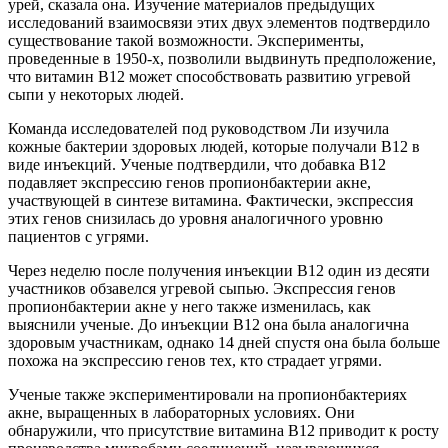
урей, сказала она. Изучение материалов предыдущих
исследований взаимосвязи этих двух элементов подтвердило
существование такой возможности. Эксперименты,
проведенные в 1950-х, позволили выдвинуть предположение,
что витамин В12 может способствовать развитию угревой
сыпи у некоторых людей.
Команда исследователей под руководством Ли изучила
кожные бактерии здоровых людей, которые получали В12 в
виде инъекций. Ученые подтвердили, что добавка В12
подавляет экспрессию генов пропионбактерии акне,
участвующей в синтезе витамина. Фактически, экспрессия
этих генов снизилась до уровня аналогичного уровню
пациентов с угрями.
Через неделю после получения инъекции В12 один из десяти
участников обзавелся угревой сыпью. Экспрессия генов
пропионбактерии акне у него также изменилась, как
выяснили ученые. До инъекции B12 она была аналогична
здоровым участникам, однако 14 дней спустя она была больше
похожа на экспрессию генов тех, кто страдает угрями.
Ученые также экспериментировали на пропионбактериях
акне, выращенных в лабораторных условиях. Они
обнаружили, что присутствие витамина В12 приводит к росту