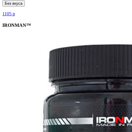
Без вкуса
1105
р
IRONMAN™