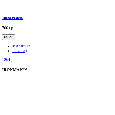
Turbo Protein
700 гр
банан
земляника
шоколад
1264
р
IRONMAN™