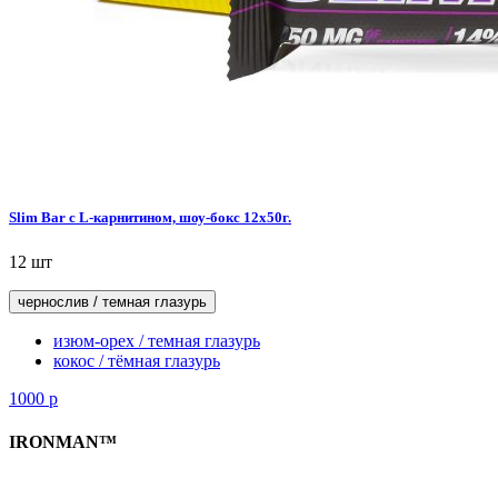
Slim Bar с L-карнитином, шоу-бокс 12x50г.
12 шт
чернослив / темная глазурь
изюм-орех / темная глазурь
кокос / тёмная глазурь
1000
р
IRONMAN™