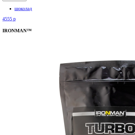
шоколад
4555
р
IRONMAN™