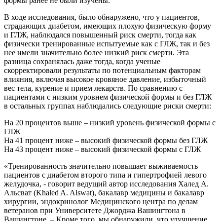
формы ранее не были изучены.
В ходе исследования, было обнаружено, что у пациентов,
страдающих диабетом, имеющих плохую физическую форму
и ГЛЖ, наблюдался повышенный риск смерти, тогда как
физически тренированные испытуемые как с ГЛЖ, так и без
нее имели значительно более низкий риск смерти. Эта
разница сохранялась даже тогда, когда ученые
скорректировали результаты по потенциальным факторам
влияния, включая высокое кровяное давление, избыточный
вес тела, курение и прием лекарств. По сравнению с
пациентами с низким уровнем физической формы и без ГЛЖ
в остальных группах наблюдались следующие риски смерти:
На 20 процентов выше – низкий уровень физической формы с
ГЛЖ
На 41 процент ниже – высокий физической формы без ГЛЖ
На 43 процент ниже – высокий физической формы с ГЛЖ
«Тренированность значительно повышает выживаемость
пациентов с диабетом второго типа и гипертрофией левого
желудочка, - говорит ведущий автор исследования Халед А.
Альсват (Khaled A. Alswat), бакалавр медицины и бакалавр
хирургии, эндокринолог Медицинского центра по делам
ветеранов при Университете Джорджа Вашингтона в
Вашингтоне. – Кроме того, мы обнаружили, что улучшение