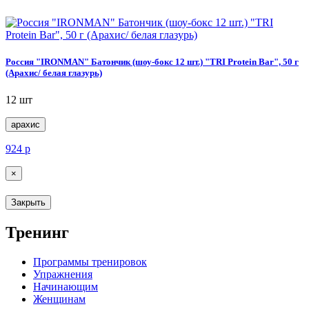
Россия "IRONMAN" Батончик (шоу-бокс 12 шт.) "TRI Protein Bar", 50 г
(Арахис/ белая глазурь)
12 шт
арахис
924
р
×
Закрыть
Тренинг
Программы тренировок
Упражнения
Начинающим
Женщинам