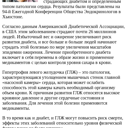
страдающих диабетом и определенным
типом патологии сердца. Результаты были представлены на
94-й Ежегодной Конференции Общества Эндокринологов в
Хьюстоне.
Согласно данным Американской Диабетической Ассоциации,
в США этим заболеванием страдают почти 26 миллионов
людей. Избыточный вес и ожирение увеличивают риск
развития диабета, и все больше и больше людей начинают
страдать этой болезнью по мере увеличения масштабов
эпидемии ожирения. Лечение приобретенного диабета
включает в себя перемены в образе жизни и применение
медикаментов с целью контроля уровня сахара в крови.
Гипертрофия левого желудочка (ГЛЖ) – это патология,
характеризующаяся утолщением мышечных стенок главной
«насосной камеры» сердца, которая может ослабить
способность этой камеры качать необходимый организму
объем крови. К причинам развития ГЛЖ относятся высокое
кровяное давление и другие сердечные состояния и
заболевания. Для лечения этой болезни применяются
медикаменты.
В то время как и диабет, и ГЛЖ могут повысить риск смерти,
эффекты этих заболеваний относительно уровня физической