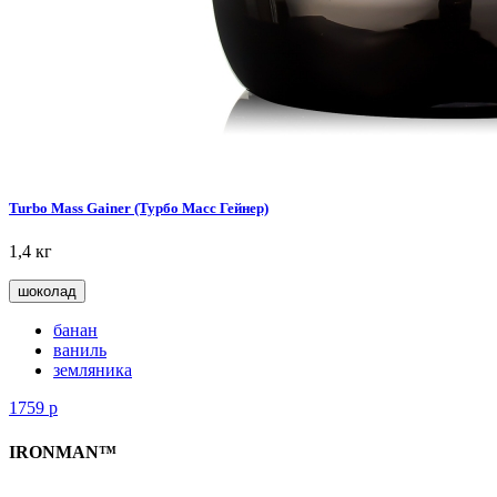
Turbo Mass Gainer (Турбо Масс Гейнер)
1,4 кг
шоколад
банан
ваниль
земляника
1759
р
IRONMAN™