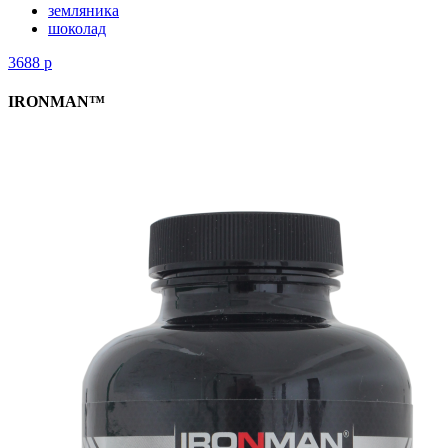
земляника
шоколад
3688
р
IRONMAN™