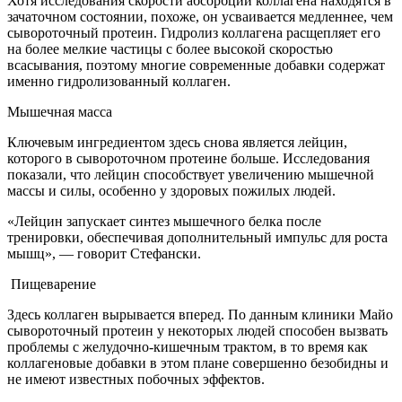
Хотя исследования скорости абсорбции коллагена находятся в
зачаточном состоянии, похоже, он усваивается медленнее, чем
сывороточный протеин. Гидролиз коллагена расщепляет его
на более мелкие частицы с более высокой скоростью
всасывания, поэтому многие современные добавки содержат
именно гидролизованный коллаген.
Мышечная масса
Ключевым ингредиентом здесь снова является лейцин,
которого в сывороточном протеине больше. Исследования
показали, что лейцин способствует увеличению мышечной
массы и силы, особенно у здоровых пожилых людей.
«Лейцин запускает синтез мышечного белка после
тренировки, обеспечивая дополнительный импульс для роста
мышц», — говорит Стефански.
Пищеварение
Здесь коллаген вырывается вперед. По данным клиники Майо
сывороточный протеин у некоторых людей способен вызвать
проблемы с желудочно-кишечным трактом, в то время как
коллагеновые добавки в этом плане совершенно безобидны и
не имеют известных побочных эффектов.