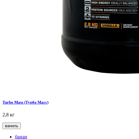
Turbo Mass (Турбо Масс)
2,8 кг
ваниль
банан