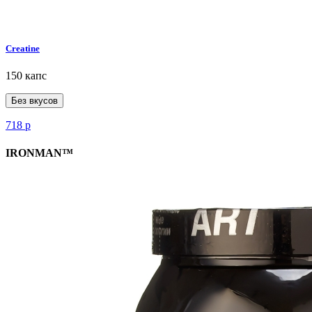
Creatine
150 капс
Без вкусов
718
р
IRONMAN™