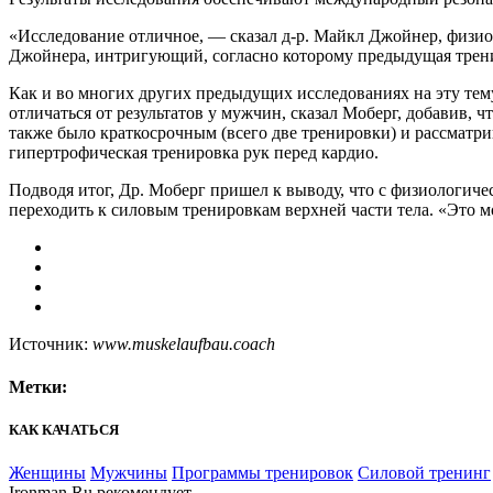
«Исследование отличное, — сказал д-р. Майкл Джойнер, физиол
Джойнера, интригующий, согласно которому предыдущая трен
Как и во многих других предыдущих исследованиях на эту тему
отличаться от результатов у мужчин, сказал Моберг, добавив,
также было краткосрочным (всего две тренировки) и рассматри
гипертрофическая тренировка рук перед кардио.
Подводя итог, Др. Моберг пришел к выводу, что с физиологич
переходить к силовым тренировкам верхней части тела. «Это
Источник:
www.muskelaufbau.coach
Метки:
КАК КАЧАТЬСЯ
Женщины
Мужчины
Программы тренировок
Силовой тренинг
Ironman.Ru рекомендует