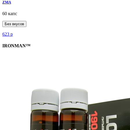
ZMA
60 капс
Без вкусов
623
р
IRONMAN™