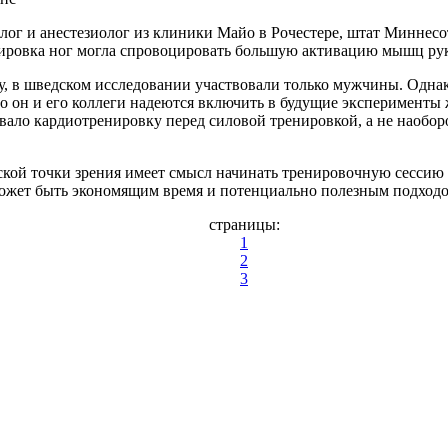
ог и анестезиолог из клиники Майо в Рочестере, штат Миннесота
ировка ног могла спровоцировать большую активацию мышц ру
, в шведском исследовании участвовали только мужчины. Однако
 что он и его коллеги надеются включить в будущие эксперимен
вало кардиотренировку перед силовой тренировкой, а не наоборо
еской точки зрения имеет смысл начинать тренировочную сессию
 может быть экономящим время и потенциально полезным подход
страницы:
1
2
3