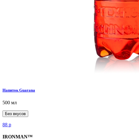
Напиток Guarana
500 мл
Без вкусов
88
р
IRONMAN™