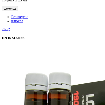
10 флак х 25 мл
шоколад
Без вкусов
клюква
763
р
IRONMAN™