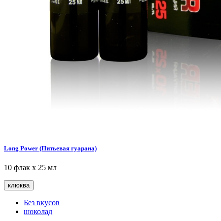
Long Power (Питьевая гуарана)
10 флак х 25 мл
клюква
Без вкусов
шоколад