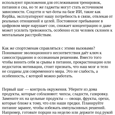
используют приложения для отслеживания тренировок,
питания и сна, но те же гаджеты могут стать источником
зависимости. Соцсети и чат-боты на базе ИИ, такие как
Replika, эксплуатируют нашу потребность в связи, отвлекая от
реальных отношений и целей. Постоянное пребывание в
цифровом мире нарушает сон, снижает концентрацию и даже
может усилить тревожность, особенно если человек склонен к
ментальным расстройствам.
Как же спортсменам справляться с этими вызовами?
Понимание эволюционного несоответствия даёт ключ к
самосостраданию и осознанным решениям. Вместо того
чтобы винить себя за срывы в питании, прокрастинацию или
недостаток мотивации, стоит признать, что наш мозг и тело
не созданы для современного мира. Это не слабость, а
особенность, с которой можно работать.
Первый шаг — контроль окружения. Уберите из дома
продукты, которые соблазняют: чипсы, сладости, газировку.
Замените их на цельные продукты — овощи, фрукты, орехи,
которые ближе к тому, что ели наши предки. Планируйте
питание заранее, чтобы избежать импульсивных решений.
Например, готовьте порции на неделю или держите под рукой