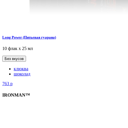
Long Power (Питьевая гуарана)
10 флак х 25 мл
Без вкусов
клюква
шоколад
763
р
IRONMAN™