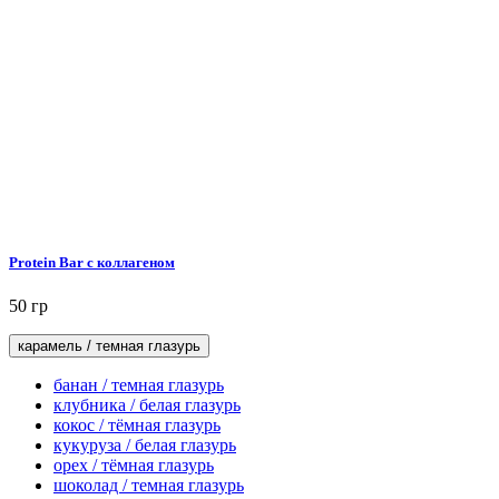
Protein Bar с коллагеном
50 гр
карамель / темная глазурь
банан / темная глазурь
клубника / белая глазурь
кокос / тёмная глазурь
кукуруза / белая глазурь
орех / тёмная глазурь
шоколад / темная глазурь