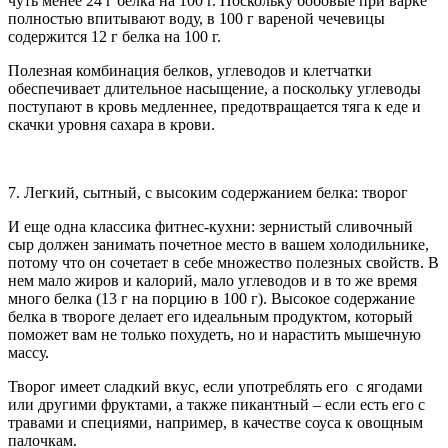
чуть менее 24 г белка на 100 г. Поскольку бобовые при варке
полностью впитывают воду, в 100 г вареной чечевицы
содержится 12 г белка на 100 г.
Полезная комбинация белков, углеводов и клетчатки
обеспечивает длительное насыщение, а поскольку углеводы
поступают в кровь медленнее, предотвращается тяга к еде и
скачки уровня сахара в крови.
7. Легкий, сытный, с высоким содержанием белка: творог
И еще одна классика фитнес-кухни: зернистый сливочный
сыр должен занимать почетное место в вашем холодильнике,
потому что он сочетает в себе множество полезных свойств. В
нем мало жиров и калорий, мало углеводов и в то же время
много белка (13 г на порцию в 100 г). Высокое содержание
белка в твороге делает его идеальным продуктом, который
поможет вам не только похудеть, но и нарастить мышечную
массу.
Творог имеет сладкий вкус, если употреблять его с ягодами
или другими фруктами, а также пикантный – если есть его с
травами и специями, например, в качестве соуса к овощным
палочкам.