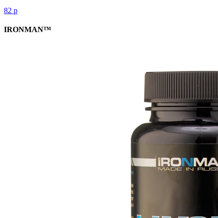
82
р
IRONMAN™