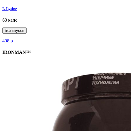
L-Lysine
60 капс
Без вкусов
498
р
IRONMAN™