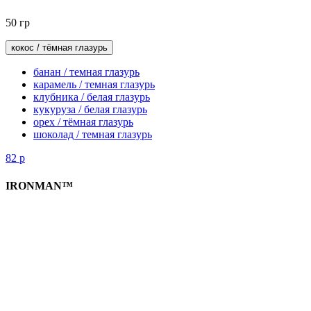
50 гр
кокос / тёмная глазурь
банан / темная глазурь
карамель / темная глазурь
клубника / белая глазурь
кукуруза / белая глазурь
орех / тёмная глазурь
шоколад / темная глазурь
82
р
IRONMAN™