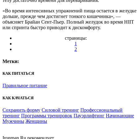
телу достаточно времени для переваривания.
«Во время интенсивных упражнений пища остается в желудке
дольше, прежде чем достигнет тонкого кишечника», —
объясняет Брайан Сент-Пьер. Полный желудок во время HIIT
или спринта быстро приводит к дискомфорту.
страницы:
1
2
Метки:
КАК ПИТАТЬСЯ
Правильное питание
КАК КАЧАТЬСЯ
Сохранить форму
Силовой тренинг
Профессиональный
тренинг
Программы тренировок
Пауэрлифтинг
Начинающие
Мужчины
Женщины
Ironman.Ru рекомендует