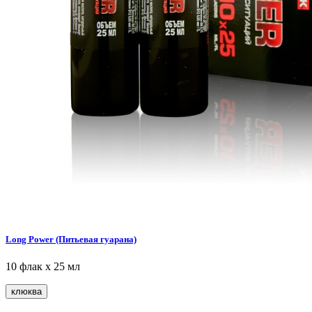
Long Power (Питьевая гуарана)
10 флак х 25 мл
клюква