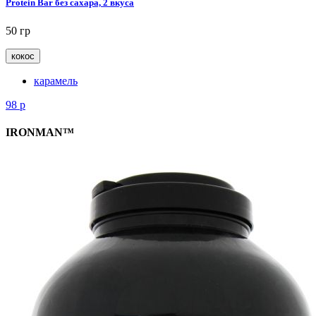
Protein Bar без сахара, 2 вкуса
50 гр
кокос
карамель
98
р
IRONMAN™