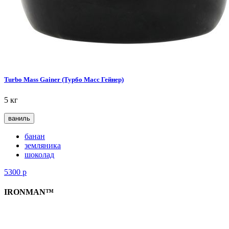
Turbo Mass Gainer (Турбо Масс Гейнер)
5 кг
ваниль
банан
земляника
шоколад
5300
р
IRONMAN™