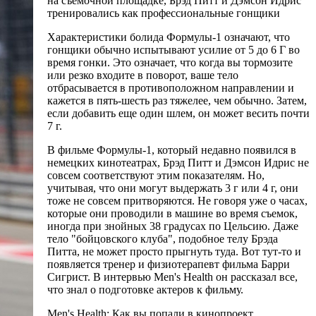
на съемочной площадке, Брэд Питт и Дэмсон Идрис
тренировались как профессиональные гонщики
Характеристики болида Формулы-1 означают, что
гонщики обычно испытывают усилие от 5 до 6 Г во
время гонки. Это означает, что когда вы тормозите
или резко входите в поворот, ваше тело
отбрасывается в противоположном направлении и
кажется в пять-шесть раз тяжелее, чем обычно. Затем,
если добавить еще один шлем, он может весить почти
7 г.
В фильме Формулы-1, который недавно появился в
немецких кинотеатрах, Брэд Питт и Дэмсон Идрис не
совсем соответствуют этим показателям. Но,
учитывая, что они могут выдержать 3 г или 4 г, они
тоже не совсем притворяются. Не говоря уже о часах,
которые они проводили в машине во время съемок,
иногда при знойных 38 градусах по Цельсию. Даже
тело "бойцовского клуба", подобное телу Брэда
Питта, не может просто прыгнуть туда. Вот тут-то и
появляется тренер и физиотерапевт фильма Барри
Сигрист. В интервью Men's Health он рассказал все,
что знал о подготовке актеров к фильму.
Men's Health: Как вы попали в кинопроект