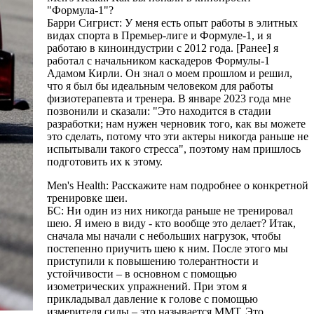
"Формула-1"?
Барри Сигрист: У меня есть опыт работы в элитных
видах спорта в Премьер-лиге и Формуле-1, и я
работаю в киноиндустрии с 2012 года. [Ранее] я
работал с начальником каскадеров Формулы-1
Адамом Кирли. Он знал о моем прошлом и решил,
что я был бы идеальным человеком для работы
физиотерапевта и тренера. В январе 2023 года мне
позвонили и сказали: "Это находится в стадии
разработки; нам нужен черновик того, как вы можете
это сделать, потому что эти актеры никогда раньше не
испытывали такого стресса", поэтому нам пришлось
подготовить их к этому.
Men's Health: Расскажите нам подробнее о конкретной
тренировке шеи.
БС: Ни один из них никогда раньше не тренировал
шею. Я имею в виду - кто вообще это делает? Итак,
сначала мы начали с небольших нагрузок, чтобы
постепенно приучить шею к ним. После этого мы
приступили к повышению толерантности и
устойчивости – в основном с помощью
изометрических упражнений. При этом я
прикладывал давление к голове с помощью
измерителя силы – это называется ММТ. Это