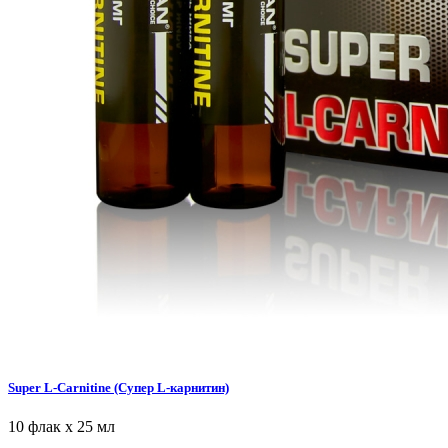
Super L-Carnitine (Супер L-карнитин)
10 флак х 25 мл