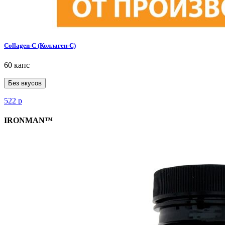
Collagen-C (Коллаген-С)
60 капс
Без вкусов
522
р
IRONMAN™