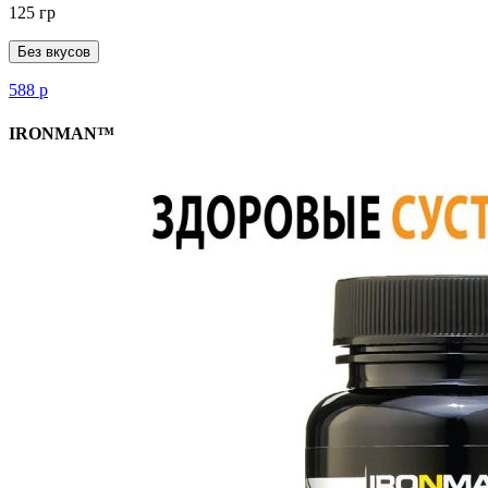
125 гр
Без вкусов
588
р
IRONMAN™