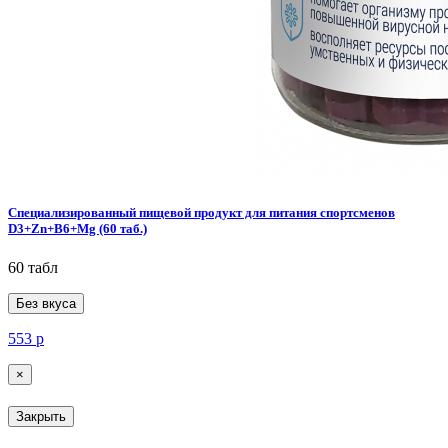
Специализированный пищевой продукт для питания спортсменов
D3+Zn+B6+Mg (60 таб.)
60 табл
Без вкуса
553
р
×
Закрыть