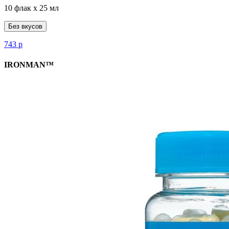
10 флак х 25 мл
Без вкусов
743
р
IRONMAN™