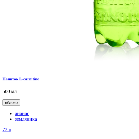
Напиток L-carnitine
500 мл
яблоко
ананас
земляника
72
р