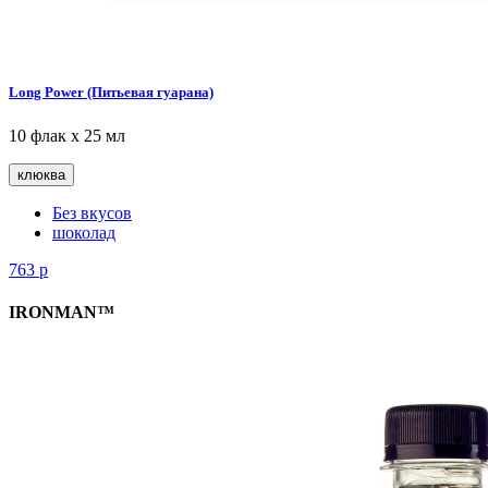
Long Power (Питьевая гуарана)
10 флак х 25 мл
клюква
Без вкусов
шоколад
763
р
IRONMAN™