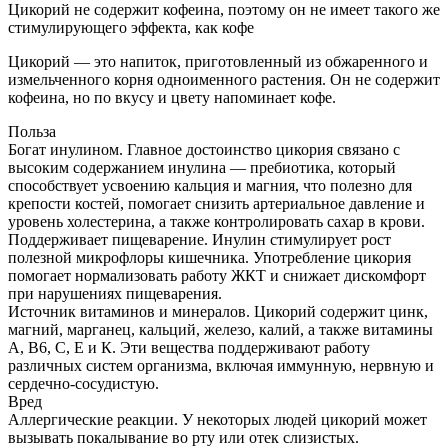
Цикорий не содержит кофеина, поэтому он не имеет такого же
стимулирующего эффекта, как кофе
Цикорий — это напиток, приготовленный из обжаренного и
измельченного корня одноименного растения. Он не содержит
кофеина, но по вкусу и цвету напоминает кофе.
Польза
Богат инулином. Главное достоинство цикория связано с
высоким содержанием инулина — пребиотика, который
способствует усвоению кальция и магния, что полезно для
крепости костей, помогает снизить артериальное давление и
уровень холестерина, а также контролировать сахар в крови.
Поддерживает пищеварение. Инулин стимулирует рост
полезной микрофлоры кишечника. Употребление цикория
помогает нормализовать работу ЖКТ и снижает дискомфорт
при нарушениях пищеварения.
Источник витаминов и минералов. Цикорий содержит цинк,
магний, марганец, кальций, железо, калий, а также витамины
А, В6, С, Е и К. Эти вещества поддерживают работу
различных систем организма, включая иммунную, нервную и
сердечно-сосудистую.
Вред
Аллергические реакции. У некоторых людей цикорий может
вызывать покалывание во рту или отек слизистых.