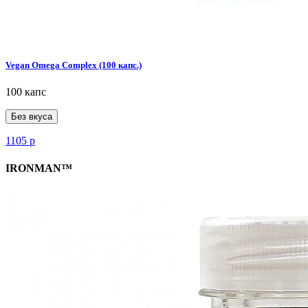
Vegan Omega Complex (100 капс.)
100 капс
Без вкуса
1105
р
IRONMAN™