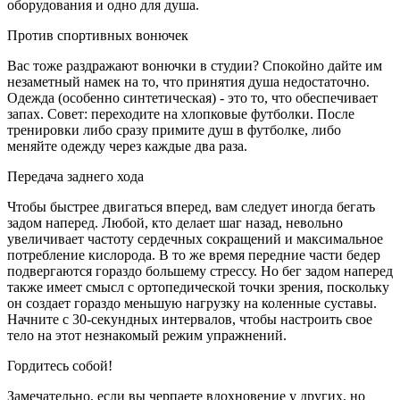
оборудования и одно для душа.
Против спортивных вонючек
Вас тоже раздражают вонючки в студии? Спокойно дайте им
незаметный намек на то, что принятия душа недостаточно.
Одежда (особенно синтетическая) - это то, что обеспечивает
запах. Совет: переходите на хлопковые футболки. После
тренировки либо сразу примите душ в футболке, либо
меняйте одежду через каждые два раза.
Передача заднего хода
Чтобы быстрее двигаться вперед, вам следует иногда бегать
задом наперед. Любой, кто делает шаг назад, невольно
увеличивает частоту сердечных сокращений и максимальное
потребление кислорода. В то же время передние части бедер
подвергаются гораздо большему стрессу. Но бег задом наперед
также имеет смысл с ортопедической точки зрения, поскольку
он создает гораздо меньшую нагрузку на коленные суставы.
Начните с 30-секундных интервалов, чтобы настроить свое
тело на этот незнакомый режим упражнений.
Гордитесь собой!
Замечательно, если вы черпаете вдохновение у других, но