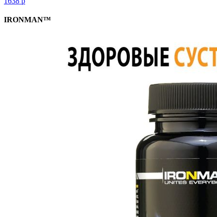
1638
р
IRONMAN™