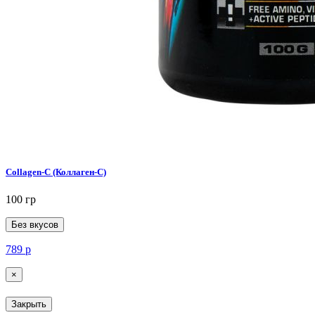
Collagen-C (Коллаген-C)
100 гр
Без вкусов
789
р
×
Закрыть