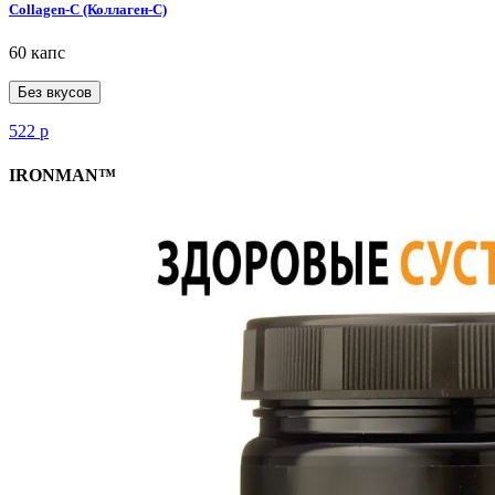
Collagen-C (Коллаген-С)
60 капс
Без вкусов
522
р
IRONMAN™