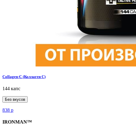
Collagen-C (Коллаген С)
144 капс
Без вкусов
838
р
IRONMAN™