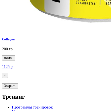
Collagen
200 гр
лимон
1125
р
×
Закрыть
Тренинг
Программы тренировок