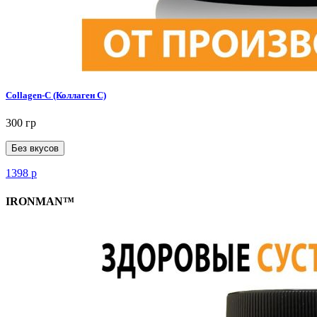
Collagen-C (Коллаген С)
300 гр
Без вкусов
1398
р
IRONMAN™