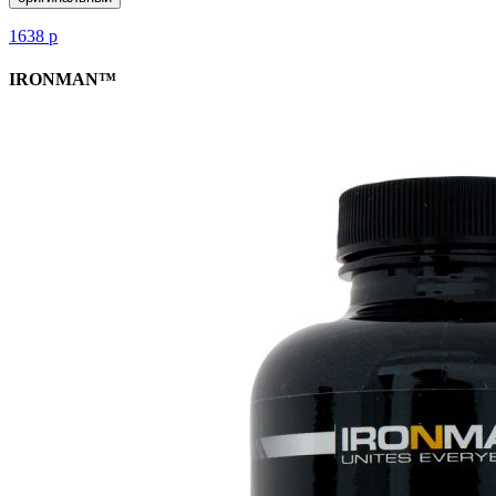
1638
р
IRONMAN™