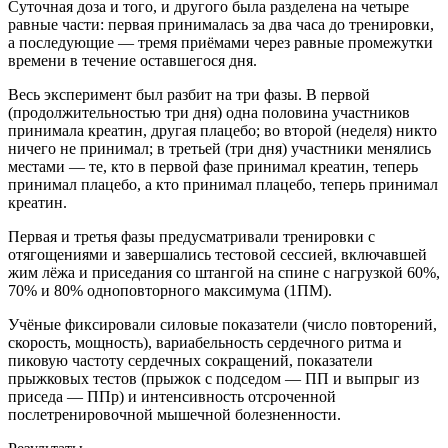
Суточная доза и того, и другого была разделена на четыре
равные части: первая принималась за два часа до тренировки,
а последующие — тремя приёмами через равные промежутки
времени в течение оставшегося дня.
Весь эксперимент был разбит на три фазы. В первой
(продолжительностью три дня) одна половина участников
принимала креатин, другая плацебо; во второй (неделя) никто
ничего не принимал; в третьей (три дня) участники менялись
местами — те, кто в первой фазе принимал креатин, теперь
принимал плацебо, а кто принимал плацебо, теперь принимал
креатин.
Первая и третья фазы предусматривали тренировки с
отягощениями и завершались тестовой сессией, включавшей
жим лёжа и приседания со штангой на спине с нагрузкой 60%,
70% и 80% одноповторного максимума (1ПМ).
Учёные фиксировали силовые показатели (число повторений,
скорость, мощность), вариабельность сердечного ритма и
пиковую частоту сердечных сокращений, показатели
прыжковых тестов (прыжок с подседом — ПП и выпрыг из
приседа — ППр) и интенсивность отсроченной
послетренировочной мышечной болезненности.