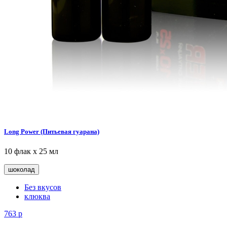
Long Power (Питьевая гуарана)
10 флак х 25 мл
шоколад
Без вкусов
клюква
763
р