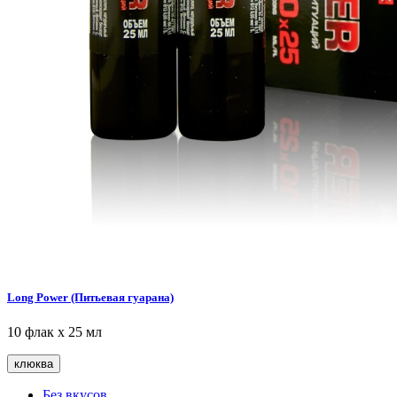
Long Power (Питьевая гуарана)
10 флак х 25 мл
клюква
Без вкусов