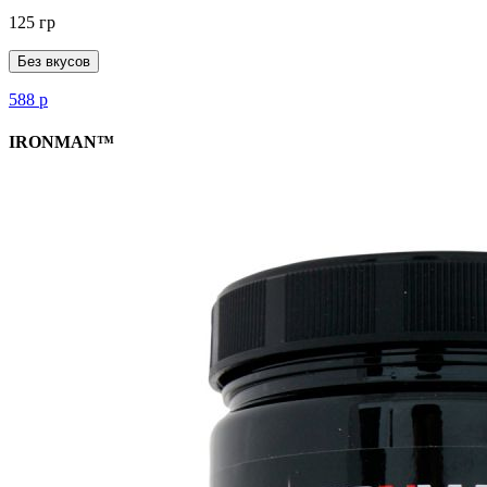
125 гр
Без вкусов
588
р
IRONMAN™