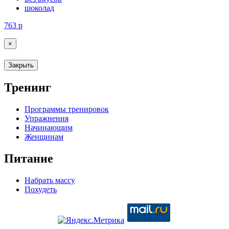
шоколад
763
р
×
Закрыть
Тренинг
Программы тренировок
Упражнения
Начинающим
Женщинам
Питание
Набрать массу
Похудеть