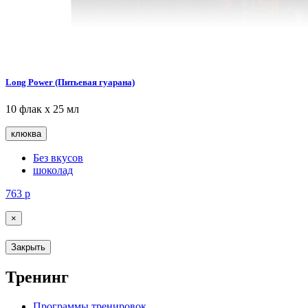
Long Power (Питьевая гуарана)
10 флак х 25 мл
клюква
Без вкусов
шоколад
763
р
×
Закрыть
Тренинг
Программы тренировок