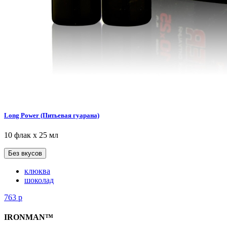
Long Power (Питьевая гуарана)
10 флак х 25 мл
Без вкусов
клюква
шоколад
763
р
IRONMAN™