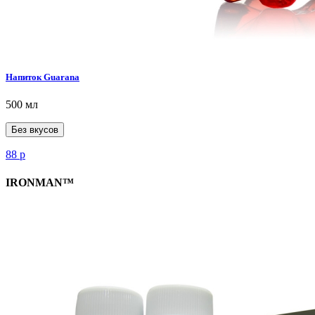
Напиток Guarana
500 мл
Без вкусов
88
р
IRONMAN™