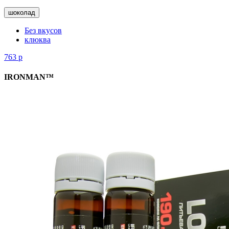
шоколад
Без вкусов
клюква
763
р
IRONMAN™