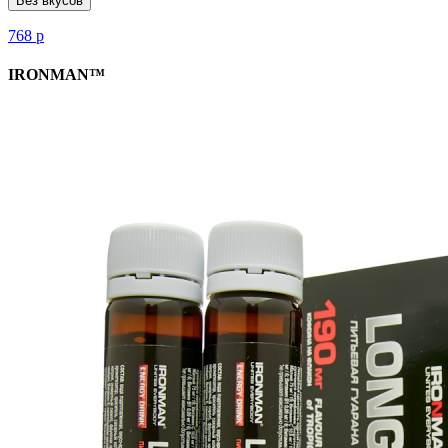
Без вкусов
768
р
IRONMAN™