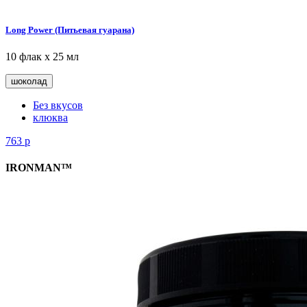
Long Power (Питьевая гуарана)
10 флак х 25 мл
шоколад
Без вкусов
клюква
763
р
IRONMAN™