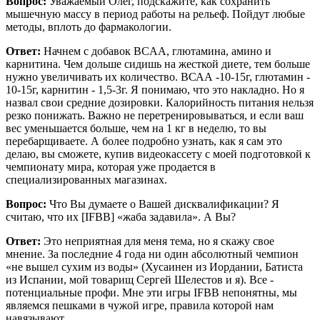
Вопрос:
Уважаемый Олег, подскажите, как сохранить
мышечную массу в период работы на рельеф. Пойдут любые
методы, вплоть до фармакологии.
Ответ:
Начнем с добавок BCAA, глютамина, амино и
карнитина. Чем дольше сидишь на жесткой диете, тем больше
нужно увеличивать их количество. ВСАА -10-15г, глютамин -
10-15г, карнитин - 1,5-3г. Я понимаю, что это накладно. Но я
назвал свои средние дозировки. Калорийность питания нельзя
резко понижать. Важно не перетренировываться, и если ваш
вес уменьшается больше, чем на 1 кг в неделю, то вы
перебарщиваете. А более подробно узнать, как я сам это
делаю, вы сможете, купив видеокассету с моей подготовкой к
чемпионату мира, которая уже продается в
специализированных магазинах.
Вопрос:
Что Вы думаете о Вашей дисквалификации? Я
считаю, что их [IFBB] «жаба задавила». А Вы?
Ответ:
Это неприятная для меня тема, но я скажу свое
мнение. За последние 4 года ни один абсолютный чемпион
«не вышел сухим из воды» (Хусаинен из Иордании, Батиста
из Испании, мой товарищ Сергей Шелестов и я). Все -
потенциальные профи. Мне эти игры IFBB непонятны, мы
являемся пешками в чужой игре, правила которой нам
навязывают.