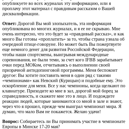
опубликуете во всех журналах эту информацию, или я
проплачу этот материал с правдивым рассказом о Вашей
дисквалификации.
Ответ:
Дорогой Вы мой злопыхатель, эта информация
опубликована во многих журналах, и я ее не скрываю. Мне
очень интересно, что это будет за «правдивый рассказ», и как
много Вы готовы «проплатить» за то, чтобы страна узнала об
очередной птице-говоруне. Но может быть Вы пожертвуете
еще немного денег для развития Российской Федерации,
чтобы наши спортсмены, выигрывая международные
соревнования, не были теми, за счет кого IFBB зарабатывает
очки перед МОКом, отчитываясь о выполнении своей
призрачной антидопинговой программы. Меня беспокоит
другое: Вы хотите поставить меня в один ряд с такими
«чемпионами» как Невский (Курицын) и подобные ему. Это
оскорбление для меня. Все у нас чемпионы, когда щелкают по
клавиатуре. Приходите ко мне в зал, дорогой мой борец за
справедливость, и скажите мне это в лицо. И подождите
реакции людей, которые занимаются со мной в зале и знают,
через что я прошел, прежде чем выиграл чемпионат мира. Я
думаю, что мало Вам не покажется. Желаю удачи!
Вопрос:
Собираетесь ли Вы принимать участие в чемпионате
Европы в Минске 17-20 мая?