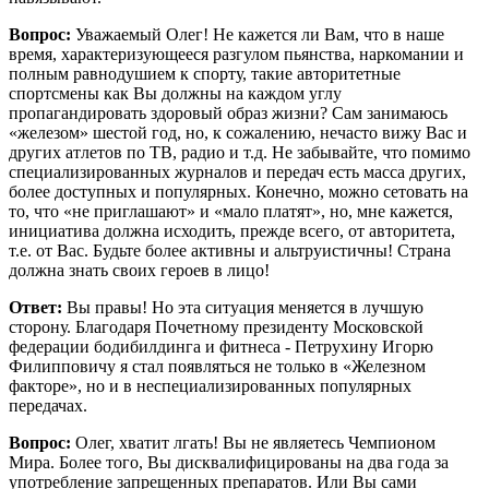
Вопрос:
Уважаемый Олег! Не кажется ли Вам, что в наше
время, характеризующееся разгулом пьянства, наркомании и
полным равнодушием к спорту, такие авторитетные
спортсмены как Вы должны на каждом углу
пропагандировать здоровый образ жизни? Сам занимаюсь
«железом» шестой год, но, к сожалению, нечасто вижу Вас и
других атлетов по ТВ, радио и т.д. Не забывайте, что помимо
специализированных журналов и передач есть масса других,
более доступных и популярных. Конечно, можно сетовать на
то, что «не приглашают» и «мало платят», но, мне кажется,
инициатива должна исходить, прежде всего, от авторитета,
т.е. от Вас. Будьте более активны и альтруистичны! Страна
должна знать своих героев в лицо!
Ответ:
Вы правы! Но эта ситуация меняется в лучшую
сторону. Благодаря Почетному президенту Московской
федерации бодибилдинга и фитнеса - Петрухину Игорю
Филипповичу я стал появляться не только в «Железном
факторе», но и в неспециализированных популярных
передачах.
Вопрос:
Олег, хватит лгать! Вы не являетесь Чемпионом
Мира. Более того, Вы дисквалифицированы на два года за
употребление запрещенных препаратов. Или Вы сами