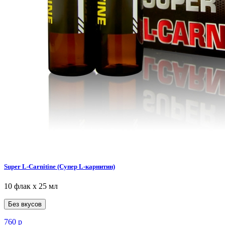
Super L-Carnitine (Супер L-карнитин)
10 флак х 25 мл
Без вкусов
760
р