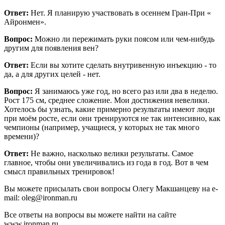
Ответ:
Нет. Я планирую участвовать в осеннем Гран-При «
Айронмен».
Вопрос:
Можно ли пережимать руки поясом или чем-нибудь
другим для появления вен?
Ответ:
Если вы хотите сделать внутривенную инъекцию - то
да, а для других целей - нет.
Вопрос:
Я занимаюсь уже год, но всего раз или два в неделю.
Рост 175 см, среднее сложение. Мои достижения невелики.
Хотелось бы узнать, какие примерно результаты имеют люди
при моём росте, если они тренируются не так интенсивно, как
чемпионы (например, учащиеся, у которых не так много
времени)?
Ответ:
Не важно, насколько велики результаты. Самое
главное, чтобы они увеличивались из года в год. Вот в чем
смысл правильных тренировок!
Вы можете присылать свои вопросы Олегу Макшанцеву на e-
mail: oleg@ironman.ru
Все ответы на вопросы вы можете найти на сайте
www.ironman.ru