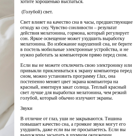
хотите хорошенько выспаться.
(Голубой) свет.
Свет влияет на качество сна в часы, предшествующие
отходу ко сну. Чувство сонливости – результат
действия мелатонина, гормона, который регулирует
сон. Яркое освещение может ухудшить выработку
мелатонина. Во избежание нарушений сна, не берите
в постель мобильные электронные устройства, и не
нужно работать за компьютером прямо перед сном.
Если вы не можете отключить свою электронику или
привыкли приклеиваться к экрану компьютера перед
сном, можно установить программу f.lux, она
постепенно меняет цвет экрана компьютера на
красный, имитируя закат солнца. Теплый красный
свет лучше для выработки мелатонина, чем резкий
голубой, который обычно излучают экраны.
Звуки
В отличие от глаз, уши не закрываются. Тишина
повышает качество сна, а громкие звуки могут его
ухудшить, даже если вы не просыпаетесь. Если вы
вынуждены засыпать в шумном окружении,