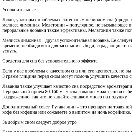
Успокоительные
Люди, у которых проблемы с латентным периодом сна (продолж
мелисса лимонная. Мелатонин – популярное, не вызывающее пр
пероральные добавки также эффективны. Мелатонин также поп
Мелисса лимонная – другая успокоительная добавка. Ее следуе
времени, необходимого для засыпания. Люди, страдающие от н
уснуть.
Средства для сна без успокоительного эффекта
Если у вас проблемы с качеством сна или его крепостью, но в
3 грамм глицина перед сном могут помочь улучшить качество 
Лаванда также улучшает качество сна посредством ароматерап
Пероральный прием 80-160 мг масла лаванды может снизить бе
раздражению, так что не капайте слишком много на подушку.
Дополнительный совет. Рутакарпин – это препарат на травяно
кофе без кофеина или сожалеете о выпитом на ночь кофейнике,
За добрым сном следует доброе утро