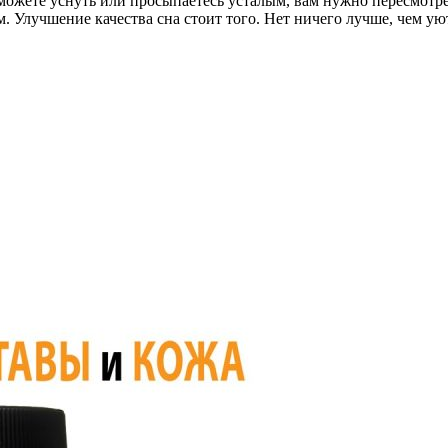
можете уснуть или просыпаетесь усталым, вам нужно пересмотре
. Улучшение качества сна стоит того. Нет ничего лучше, чем ую