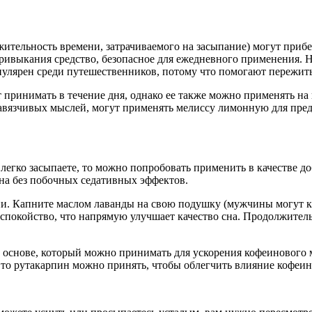
ительность времени, затрачиваемого на засыпание) могут прибе
ивыкания средство, безопасное для ежедневного применения. Н
улярен среди путешественников, потому что помогают пережит
т принимать в течение дня, однако ее также можно применять н
авязчивых мыслей, могут применять мелиссу лимонную для предо
ы легко засыпаете, то можно попробовать применить в качестве 
сна без побочных седативных эффектов.
ии. Капните маслом лаванды на свою подушку (мужчины могут ка
спокойство, что напрямую улучшает качество сна. Продолжитель
й основе, который можно принимать для ускорения кофеинового
 то рутакарпин можно принять, чтобы облегчить влияние кофеина