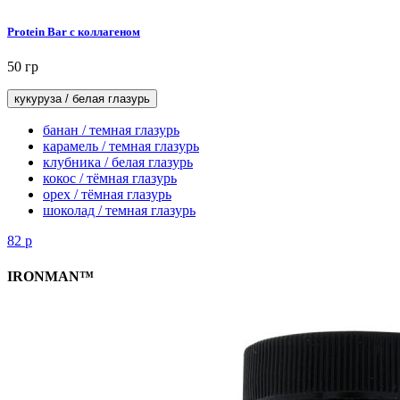
Protein Bar с коллагеном
50 гр
кукуруза / белая глазурь
банан / темная глазурь
карамель / темная глазурь
клубника / белая глазурь
кокос / тёмная глазурь
орех / тёмная глазурь
шоколад / темная глазурь
82
р
IRONMAN™