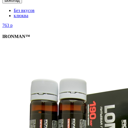
шоколад
Без вкусов
клюква
763
р
IRONMAN™