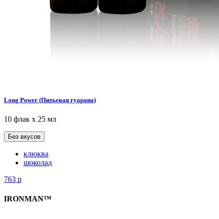
Long Power (Питьевая гуарана)
10 флак х 25 мл
Без вкусов
клюква
шоколад
763
р
IRONMAN™