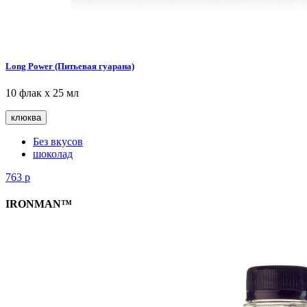
Long Power (Питьевая гуарана)
10 флак х 25 мл
клюква
Без вкусов
шоколад
763
р
IRONMAN™