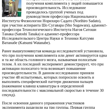
получения комплимента у людей повышается
производительность. Исследование
проводилось группой ученых под
руководством профессора Национального
Института Физиологии Норихиро Садато (Norihiro Sadato),
при участии аспиранта Шо Сугавара (Sho Sugawara), адъюнкт-
профессора Технологического Института Нагоя Сатоши
Танака (Satoshi Tanaka) и адъюнкт-профессора
Исследовательского Центра Науки и Техники Катсуми
Ватанабе (Katsumi Watanabe).
Ранее вышеупомянутая команда исследователей установила,
что при получении комплимента или денег активируется одна
и та же область головного мозга, называемая полосатым
телом. А их последний эксперимент демонстрирует, что при
активации полосатого тела возникает повышение
производительности. В данном исследовании приняли
участие 48 испытуемых, которых попросили освоить и
выполнять специфический паттерн движения пальцев
(нажимание клавиш клавиатуры в определенной
последовательности с максимальной скоростью в течение 30
секунд).
После освоения данного упражнения участников
эксперимента разделили на три группы. Первая группа