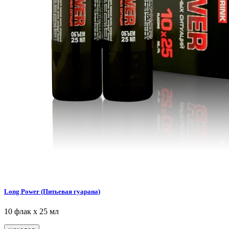
Long Power (Питьевая гуарана)
10 флак х 25 мл