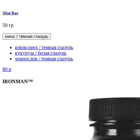
Slim Bar
50 гр
кокос / тёмная глазурь
изюм-орех / темная глазурь
кукуруза / белая глазурь
чернослив / темная глазурь
80
р
IRONMAN™