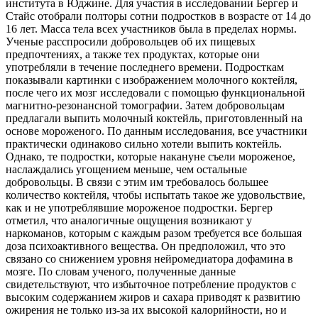
института в Юджине. Для участия в исследовании Бергер и
Стайс отобрали полторы сотни подростков в возрасте от 14 до
16 лет. Масса тела всех участников была в пределах нормы.
Ученые расспросили добровольцев об их пищевых
предпочтениях, а также тех продуктах, которые они
употребляли в течение последнего времени. Подросткам
показывали картинки с изображением молочного коктейля,
после чего их мозг исследовали с помощью функциональной
магнитно-резонансной томографии. Затем добровольцам
предлагали выпить молочный коктейль, приготовленный на
основе мороженого. По данным исследования, все участники
практически одинаково сильно хотели выпить коктейль.
Однако, те подростки, которые накануне съели мороженое,
наслаждались угощением меньше, чем остальные
добровольцы. В связи с этим им требовалось большее
количество коктейля, чтобы испытать такое же удовольствие,
как и не употреблявшие мороженое подростки. Бергер
отметил, что аналогичные ощущения возникают у
наркоманов, которым с каждым разом требуется все большая
доза психоактивного вещества. Он предположил, что это
связано со снижением уровня нейромедиатора дофамина в
мозге. По словам ученого, полученные данные
свидетельствуют, что избыточное потребление продуктов с
высоким содержанием жиров и сахара приводят к развитию
ожирения не только из-за их высокой калорийности, но и