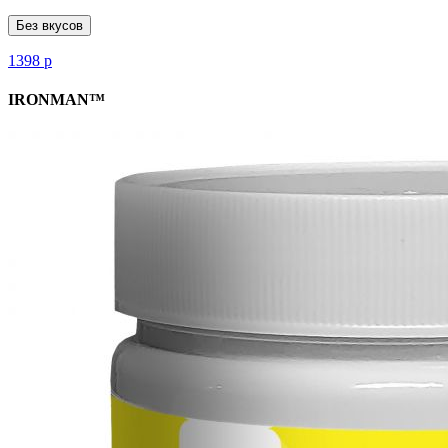
Без вкусов
1398
р
IRONMAN™