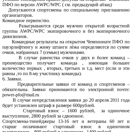
ПФО по версии AWPC/WPC ( см. предыдущий абзац)
Допускаются спортсмены по специальному приглашению
организаторов.
Командное первенство.
Разыгрываются среди мужчин открытой возрастной
группы AWPC/WPC экипировочного и без экипировочного
дивизионов.
Командные результаты на открытом Чемпионате ПФО по
пауэрлифтингу и жиму штанги лёжа определяются по сумме
очков, набранных 7 (семью) мужчинами.
В случае равенства очков у двух и более команд –
преимущество получает команда , имеющая большее
количество первых , вторых, третьих и т.д. мест (если и эти
равны ,то по 8-му участнику команды).
6. Заявки.
Предварительные заявки от команд и спортсменов –
обязательны. Заявки принимаются по электронной почте:
power-pfo@mail.ru
В случае непредставления заявки до 20 апреля 2011 года
будет установлен штраф в размере 600рублей.
Стартовый взнос – 1600 рублей, за одиночное
выступление, 2800 рублей за сдвоенное.
Спортсмены-тинейджеры 13-16 лет и ветераны 60 лет и
старше оплачивают стартовый взнос в одиночном
выступлении – 800 рублей в сдвоенном –1400 рублей.