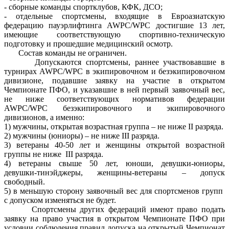
- сборные команды спортклубов, КФК, ДСО;
- отдельные спортсмены, входящие в Евроазиатскую
федерацию пауэрлифтинга AWPC/WPC достигшие 13 лет,
имеющие соответствующую спортивно-техническую
подготовку и прошедшие медицинский осмотр.
Состав команды не ограничен.
Допускаются спортсмены, раннее участвовавшие в
турнирах AWPC/WPC в экипировочном и безэкипировочном
дивизионе, подавшие заявку на участие в открытом
Чемпионате ПФО, и указавшие в ней первый заявочный вес,
не ниже соответствующих нормативов федерации
AWPC/WPC безэкипировочного и экипировочного
дивизионов, а именно:
1) мужчины, открытая возрастная группа – не ниже II разряда.
2) мужчины (юниоры) – не ниже III разряда.
3) ветераны 40-50 лет и женщины открытой возрастной
группы не ниже III разряда.
4) ветераны свыше 50 лет, юноши, девушки-юниоры,
девушки-тинэйджеры, женщины-ветераны – допуск
свободный.
5) в меньшую сторону заявочный вес для спортсменов групп
с допуском изменяться не будет.
Спортсмены других федераций имеют право подать
заявку на право участия в открытом Чемпионате ПФО при
условии соблюдения правил допуска на открытый Чемпионат