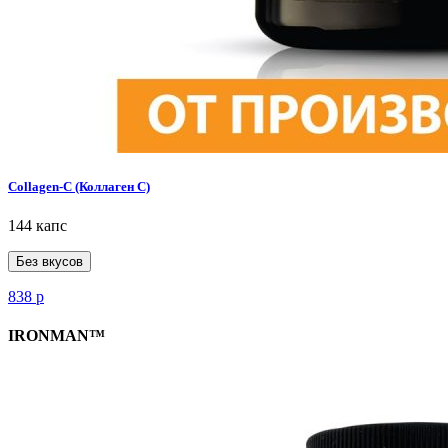
Collagen-C (Коллаген С)
144 капс
Без вкусов
838
р
IRONMAN™