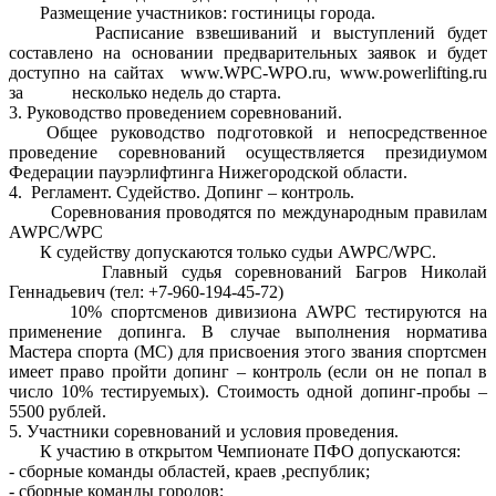
Размещение участников: гостиницы города.
Расписание взвешиваний и выступлений будет
составлено на основании предварительных заявок и будет
доступно на сайтах www.WPC-WPO.ru, www.powerlifting.ru
за несколько недель до старта.
3. Руководство проведением соревнований.
Общее руководство подготовкой и непосредственное
проведение соревнований осуществляется президиумом
Федерации пауэрлифтинга Нижегородской области.
4. Регламент. Судейство. Допинг – контроль.
Соревнования проводятся по международным правилам
AWPC/WPC
К судейству допускаются только судьи AWPC/WPC.
Главный судья соревнований Багров Николай
Геннадьевич (тел: +7-960-194-45-72)
10% спортсменов дивизиона AWPC тестируются на
применение допинга. В случае выполнения норматива
Мастера спорта (МС) для присвоения этого звания спортсмен
имеет право пройти допинг – контроль (если он не попал в
число 10% тестируемых). Стоимость одной допинг-пробы –
5500 рублей.
5. Участники соревнований и условия проведения.
К участию в открытом Чемпионате ПФО допускаются:
- сборные команды областей, краев ,республик;
- сборные команды городов;