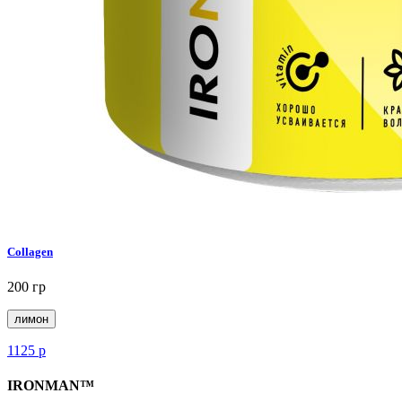
Collagen
200 гр
лимон
1125
р
IRONMAN™