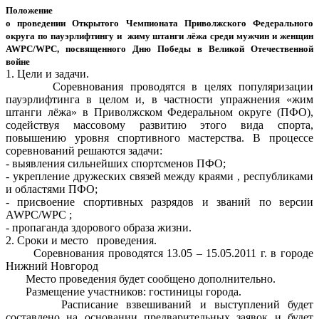
Положение
о проведении Открытого Чемпионата Приволжского Федерального
округа по пауэрлифтингу и жиму штанги лёжа среди мужчин и женщин
AWPC/WPC, посвященного Дню Победы в Великой Отечественной
войне
1. Цели и задачи.
Соревнования проводятся в целях популяризации
пауэрлифтинга в целом и, в частности упражнения «жим
штанги лёжа» в Приволжском Федеральном округе (ПФО),
содействуя массовому развитию этого вида спорта,
повышению уровня спортивного мастерства. В процессе
соревнований решаются задачи:
- выявления сильнейших спортсменов ПФО;
- укрепление дружеских связей между краями , республиками
и областями ПФО;
- присвоение спортивных разрядов и званий по версии
AWPC/WPC ;
- пропаганда здорового образа жизни.
2. Сроки и место проведения.
Соревнования проводятся 13.05 – 15.05.2011 г. в городе
Нижний Новгород
Место проведения будет сообщено дополнительно.
Размещение участников: гостиницы города.
Расписание взвешиваний и выступлений будет
составлено на основании предварительных заявок и будет