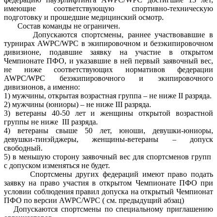
имеющие соответствующую спортивно-техническую
подготовку и прошедшие медицинский осмотр.
Состав команды не ограничен.
Допускаются спортсмены, раннее участвовавшие в
турнирах AWPC/WPC в экипировочном и безэкипировочном
дивизионе, подавшие заявку на участие в открытом
Чемпионате ПФО, и указавшие в ней первый заявочный вес,
не ниже соответствующих нормативов федерации
AWPC/WPC безэкипировочного и экипировочного
дивизионов, а именно:
1) мужчины, открытая возрастная группа – не ниже II разряда.
2) мужчины (юниоры) – не ниже III разряда.
3) ветераны 40-50 лет и женщины открытой возрастной
группы не ниже III разряда.
4) ветераны свыше 50 лет, юноши, девушки-юниоры,
девушки-тинэйджеры, женщины-ветераны – допуск
свободный.
5) в меньшую сторону заявочный вес для спортсменов групп
с допуском изменяться не будет.
Спортсмены других федераций имеют право подать
заявку на право участия в открытом Чемпионате ПФО при
условии соблюдения правил допуска на открытый Чемпионат
ПФО по версии AWPC/WPC ( см. предыдущий абзац)
Допускаются спортсмены по специальному приглашению