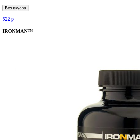
Без вкусов
522
р
IRONMAN™