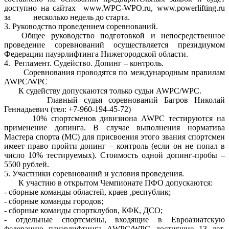
доступно на сайтах www.WPC-WPO.ru, www.powerlifting.ru
за несколько недель до старта.
3. Руководство проведением соревнований.
Общее руководство подготовкой и непосредственное
проведение соревнований осуществляется президиумом
Федерации пауэрлифтинга Нижегородской области.
4. Регламент. Судейство. Допинг – контроль.
Соревнования проводятся по международным правилам
AWPC/WPC
К судейству допускаются только судьи AWPC/WPC.
Главный судья соревнований Багров Николай
Геннадьевич (тел: +7-960-194-45-72)
10% спортсменов дивизиона AWPC тестируются на
применение допинга. В случае выполнения норматива
Мастера спорта (МС) для присвоения этого звания спортсмен
имеет право пройти допинг – контроль (если он не попал в
число 10% тестируемых). Стоимость одной допинг-пробы –
5500 рублей.
5. Участники соревнований и условия проведения.
К участию в открытом Чемпионате ПФО допускаются:
- сборные команды областей, краев ,республик;
- сборные команды городов;
- сборные команды спортклубов, КФК, ДСО;
- отдельные спортсмены, входящие в Евроазиатскую
федерацию пауэрлифтинга AWPC/WPC достигшие 13 лет,