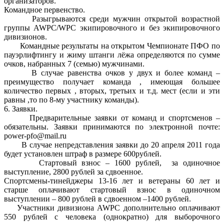
организаторов.
Командное первенство.
Разыгрываются среди мужчин открытой возрастной
группы AWPC/WPC экипировочного и без экипировочного
дивизионов.
Командные результаты на открытом Чемпионате ПФО по
пауэрлифтингу и жиму штанги лёжа определяются по сумме
очков, набранных 7 (семью) мужчинами.
В случае равенства очков у двух и более команд –
преимущество получает команда , имеющая большее
количество первых , вторых, третьих и т.д. мест (если и эти
равны ,то по 8-му участнику команды).
6. Заявки.
Предварительные заявки от команд и спортсменов –
обязательны. Заявки принимаются по электронной почте:
power-pfo@mail.ru
В случае непредставления заявки до 20 апреля 2011 года
будет установлен штраф в размере 600рублей.
Стартовый взнос – 1600 рублей, за одиночное
выступление, 2800 рублей за сдвоенное.
Спортсмены-тинейджеры 13-16 лет и ветераны 60 лет и
старше оплачивают стартовый взнос в одиночном
выступлении – 800 рублей в сдвоенном –1400 рублей.
Участники дивизиона AWPC дополнительно оплачивают
550 рублей с человека (однократно) для выборочного