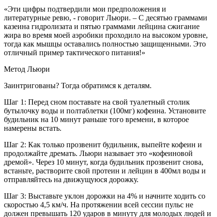
«Эти цифры подтвердили мои предположения и
литературные ревю, - говорит Льюри. – С десятью граммами
казеина гидролизата и пятью граммами лейцина сжигание
жира во время моей аэробики проходило на высоком уровне,
тогда как мышцы оставались полностью защищенными. Это
отличный пример тактического питания!»
Метод Льюри
Заинтригованы? Тогда обратимся к деталям.
Шаг 1: Перед сном поставьте на свой туалетный столик
бутылочку воды и полтаблетки (100мг) кофеина. Установите
будильник на 10 минут раньше того времени, в которое
намерены встать.
Шаг 2: Как только прозвенит будильник, выпейте кофеин и
продолжайте дремать. Льюри называет это «кофеиновой
дремой». Через 10 минут, когда будильник прозвенит снова,
встаньте, растворите свой протеин и лейцин в 400мл воды и
отправляйтесь на движущуюся дорожку.
Шаг 3: Выставьте уклон дорожки на 4% и начните ходить со
скоростью 4,5 км/ч. На протяжении всей сессии пульс не
должен превышать 120 ударов в минуту для молодых людей и