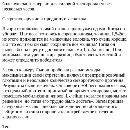
большую часть энергии для силовой тренировки через
несколько часов.
Секретное оружие и продвинутая тактика
Льюри использовал такой стиль кардио уже годами. Когда он
убирает 11кг веса, готовясь к соревнованиям, то лишь 1,5-2кг
из этого приходится на мышечные волокна, что очень хорошо.
Но что если бы он смог сохранить все мышцы? Тогда он
вышел бы на сцену с дополнительными 1,5-2кг мышц. При
минимальном уровне жира разница будет очень заметной и
может определить победителя.
За свою карьеру Льюри пробовал разные методы
максимизации своей стратегии, включая предтренировочный
глютамин и небольшое количество сывороточного протеина.
Результаты были не очень. Он говорит: «Я беспокоился о том,
что цельный протеин, принятый во время тренировки, может
помешать мобилизации жиров. L-лейцин казался правильным
решением, но тогда его трудно было достать». Затем пришла
следующая мысль – небольшое количество обогащенного
лейцином казеина гидролизата, потребляемое в течение
кардиосессии.
Тест