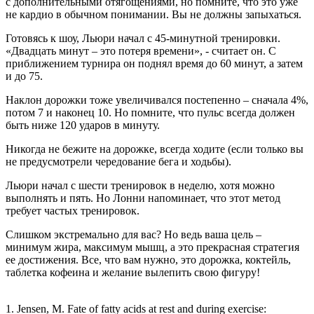
с дополнительными отягощениями, но помните, что это уже
не кардио в обычном понимании. Вы не должны запыхаться.
Готовясь к шоу, Льюри начал с 45-минутной тренировки.
«Двадцать минут – это потеря времени», - считает он. С
приближением турнира он поднял время до 60 минут, а затем
и до 75.
Наклон дорожки тоже увеличивался постепенно – сначала 4%,
потом 7 и наконец 10. Но помните, что пульс всегда должен
быть ниже 120 ударов в минуту.
Никогда не бежите на дорожке, всегда ходите (если только вы
не предусмотрели чередование бега и ходьбы).
Льюри начал с шести тренировок в неделю, хотя можно
выполнять и пять. Но Лонни напоминает, что этот метод
требует частых тренировок.
Слишком экстремально для вас? Но ведь ваша цель –
минимум жира, максимум мышц, а это прекрасная стратегия
ее достижения. Все, что вам нужно, это дорожка, коктейль,
таблетка кофеина и желание вылепить свою фигуру!
1. Jensen, M. Fate of fatty acids at rest and during exercise: