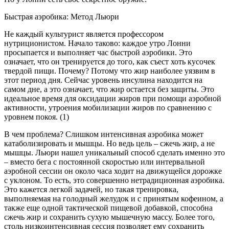
Быстрая аэробика: Метод Льюри
Не каждый культурист является профессором
нутриционистом. Начало таково: каждое утро Лонни
просыпается и выполняет час быстрой аэробики. Это
означает, что он тренируется до того, как съест хоть кусочек
твердой пищи. Почему? Потому что жир наиболее уязвим в
этот период дня. Сейчас уровень инсулина находится на
самом дне, а это означает, что жир остается без защиты. Это
идеальное время для оксидации жиров при помощи аэробной
активности, утроения мобилизации жиров по сравнению с
уровнем покоя. (1)
В чем проблема? Слишком интенсивная аэробика может
катаболизировать и мышцы. Но ведь цель – сжечь жир, а не
мышцы. Льюри нашел уникальный способ сделать именно это
– вместо бега с постоянной скоростью или интервальной
аэробной сессии он около часа ходит на движущейся дорожке
с уклоном. То есть, это совершенно нетрадиционная аэробика.
Это кажется легкой задачей, но такая тренировка,
выполняемая на голодный желудок и с принятым кофеином, а
также еще одной тактической пищевой добавкой, способна
сжечь жир и сохранить сухую мышечную массу. Более того,
столь низкоинтенсивная сессия позволяет ему сохранить