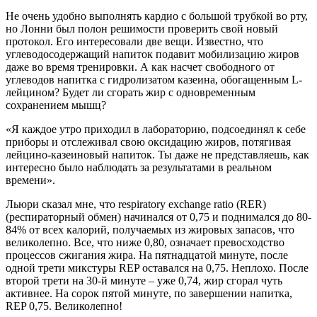
Не очень удобно выполнять кардио с большой трубкой во рту,
но Лонни был полон решимости проверить свой новый
протокол. Его интересовали две вещи. Известно, что
углеводосодержащий напиток подавит мобилизацию жиров
даже во время тренировки. А как насчет свободного от
углеводов напитка с гидролизатом казеина, обогащенным L-
лейцином? Будет ли сгорать жир с одновременным
сохранением мышц?
«Я каждое утро приходил в лабораторию, подсоединял к себе
приборы и отслеживал свою оксидацию жиров, потягивая
лейцино-казеиновый напиток. Ты даже не представляешь, как
интересно было наблюдать за результатами в реальном
времени».
Льюри сказал мне, что respiratory exchange ratio (RER)
(респираторный обмен) начинался от 0,75 и поднимался до 80-
84% от всех калорий, получаемых из жировых запасов, что
великолепно. Все, что ниже 0,80, означает превосходство
процессов сжигания жира. На пятнадцатой минуте, после
одной трети микстуры REP оставался на 0,75. Неплохо. После
второй трети на 30-й минуте – уже 0,74, жир сгорал чуть
активнее. На сорок пятой минуте, по завершении напитка,
REP 0,75. Великолепно!