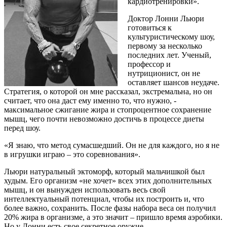
кардиотренировки».
Доктор Лонни Льюри
готовиться к
культуристическому шоу,
первому за несколько
последних лет. Ученый,
профессор и
нутриционист, он не
оставляет шансов неудаче.
Стратегия, о которой он мне рассказал, экстремальна, но он
считает, что она даст ему именно то, что нужно, -
максимальное сжигание жира и стопроцентное сохранение
мышц, чего почти невозможно достичь в процессе диеты
перед шоу.
«Я знаю, что метод сумасшедший. Он не для каждого, но я не
в игрушки играю – это соревнования».
Льюри натуральный эктоморф, который мальчишкой был
худым. Его организм «не хочет» всех этих дополнительных
мышц, и он вынужден использовать весь свой
интеллектуальный потенциал, чтобы их построить и, что
более важно, сохранить. После фазы набора веса он получил
20% жира в организме, а это значит – пришло время аэробики.
Но у Лонни есть свое секретное оружие.