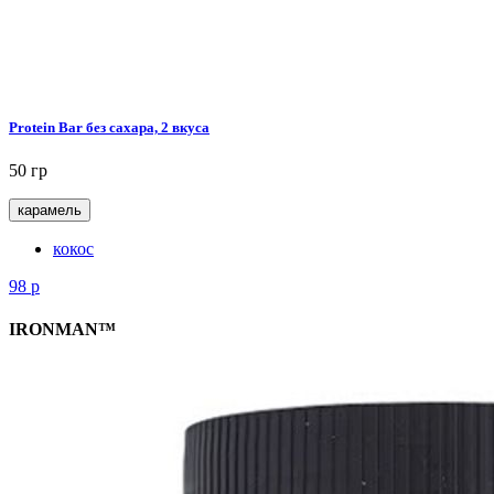
Protein Bar без сахара, 2 вкуса
50 гр
карамель
кокос
98
р
IRONMAN™