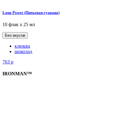
Long Power (Питьевая гуарана)
10 флак х 25 мл
Без вкусов
клюква
шоколад
763
р
IRONMAN™