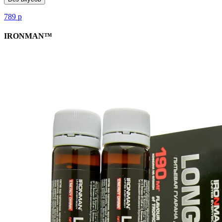
789
р
IRONMAN™