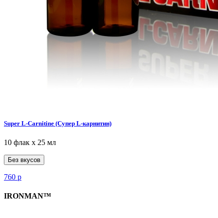
Super L-Carnitine (Супер L-карнитин)
10 флак х 25 мл
Без вкусов
760
р
IRONMAN™