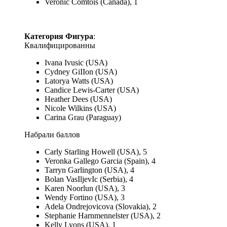
Veronic Comtois (Canada), 1
Категория Фигура
:
Квалифицированны
Ivana Ivusic (USA)
Cydney GiIIon (USA)
Latorya Watts (USA)
Candice Lewis-Carter (USA)
Heather Dees (USA)
Nicole Wilkins (USA)
Carina Grau (Paraguay)
Набрали баллов
Carly Starling Howell (USA), 5
Veronka Gallego Garcia (Spain), 4
Tarryn Garlington (USA), 4
Bolan VasIljevIc (Serbia), 4
Karen Noorlun (USA), 3
Wendy Fortino (USA), 3
Adela Ondrejovicova (Slovakia), 2
Stephanie Harnmennelster (USA), 2
Kelly Lyons (USA), 1