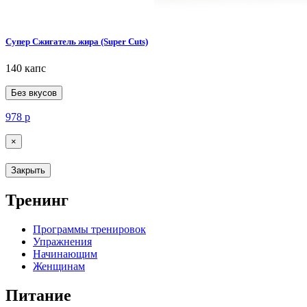
Супер Сжигатель жира (Super Cuts)
140 капс
Без вкусов
978
р
×
Закрыть
Тренинг
Программы тренировок
Упражнения
Начинающим
Женщинам
Питание