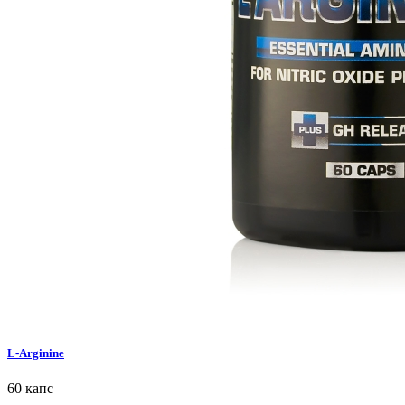
L-Arginine
60 капс