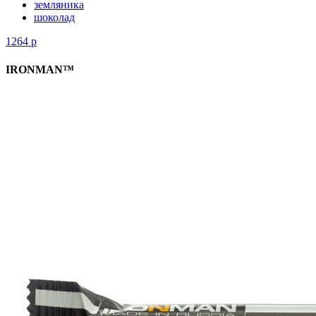
земляника
шоколад
1264
р
IRONMAN™