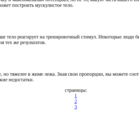
ожет построить мускулистое тело.
 ваше тело реагирует на тренировочный стимул. Некоторые люд
я тех же результатов.
е, но тяжелее в жиме лежа. Зная свои пропорции, вы можете со
кие недостатки.
страницы:
1
2
3