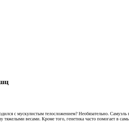
ышц
родился с мускулистым телосложением? Необязательно. Самуэль п
лу тяжелыми весами. Кроме того, генетика часто помогает в сам