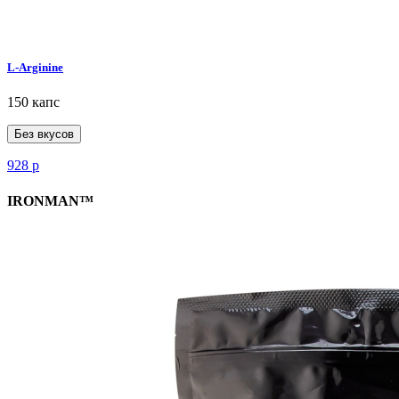
L-Arginine
150 капс
Без вкусов
928
р
IRONMAN™