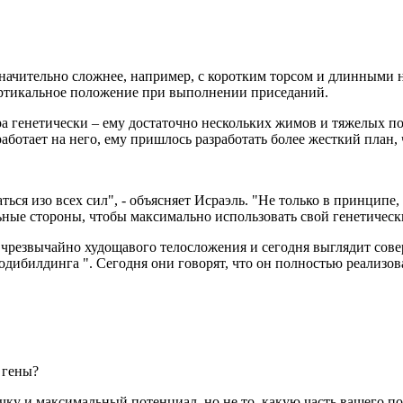
ачительно сложнее, например, с коротким торсом и длинными ног
вертикальное положение при выполнении приседаний.
ра генетически – ему достаточно нескольких жимов и тяжелых по
 работает на него, ему пришлось разработать более жесткий план
ться изо всех сил", - объясняет Исраэль. "Не только в принципе,
льные стороны, чтобы максимально использовать свой генетическ
 чрезвычайно худощавого телосложения и сегодня выглядит сове
бодибилдинга ". Сегодня они говорят, что он полностью реализо
 гены?
ку и максимальный потенциал, но не то, какую часть вашего по