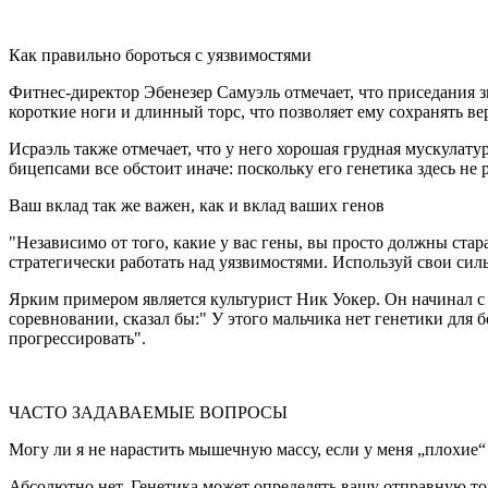
Как правильно бороться с уязвимостями
Фитнес-директор Эбенезер Самуэль отмечает, что приседания зн
короткие ноги и длинный торс, что позволяет ему сохранять 
Исраэль также отмечает, что у него хорошая грудная мускулату
бицепсами все обстоит иначе: поскольку его генетика здесь не
Ваш вклад так же важен, как и вклад ваших генов
"Независимо от того, какие у вас гены, вы просто должны стара
стратегически работать над уязвимостями. Используй свои си
Ярким примером является культурист Ник Уокер. Он начинал с
соревновании, сказал бы:" У этого мальчика нет генетики для 
прогрессировать".
ЧАСТО ЗАДАВАЕМЫЕ ВОПРОСЫ
Могу ли я не нарастить мышечную массу, если у меня „плохие“
Абсолютно нет. Генетика может определять вашу отправную точ