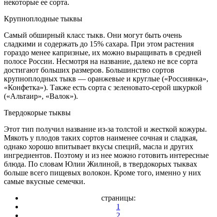
некоторые ее сорта.
Крупноплодные тыквы
Самый обширный класс тыкв. Они могут быть очень
сладкими и содержать до 15% сахара. При этом растения
гораздо менее капризные, их можно выращивать в средней
полосе России. Несмотря на название, далеко не все сорта
достигают больших размеров. Большинство сортов
крупноплодных тыкв — оранжевые и круглые («Россиянка»,
«Конфетка»). Также есть сорта с зеленовато-серой шкуркой
(«Альтаир», «Валок»).
Твердокорые тыквы
Этот тип получил название из-за толстой и жесткой кожуры.
Мякоть у плодов таких сортов наименее сочная и сладкая,
однако хорошо впитывает вкусы специй, масла и других
ингредиентов. Поэтому и из нее можно готовить интересные
блюда. По словам Юлии Жилиной, в твердокорых тыквах
больше всего пищевых волокон. Кроме того, именно у них
самые вкусные семечки.
страницы:
1
2