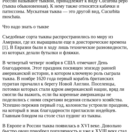
России называют тыквой, принадлежит к виду Cucurbita pepo
(тыква обыкновенная). К нему также относятся кабачки и
патиссоны. Мускатная тыква — это другой вид, Cucurbita
moschata.
Что надо знать о тыкве
Съедобные сорта тыквы распространились по миру из
Америки, где их выращивали еще в доисторические времена
[1]. В Евразии были в ходу лишь технические разновидности,
из которых делали бутылки и фляжки.
В четвертый четверг ноября в США отмечают День
благодарения. Этот праздник посвящен эпизоду ранней
американской истории, в котором ключевую роль сыграла
тыква. В ноябре 1620 года первый корабль британских
пуритан причалил к берегу Новой Англии. Поселенцы,
потомки которых стали ядром американской нации, вряд ли
смогли бы выжить, если бы коренные американцы не
поделились с ними секретами ведения сельского хозяйства.
Успешно пережив первый год, колонисты устроили праздник,
на который в знак благодарности пригласили индейцев.
Главным блюдом на столе стал пудинг из тыквы.
В Европе и России тыква появилась в XVI веке. Довольно
быстро овощ приобрел популярность и уже к XVIII веку стал