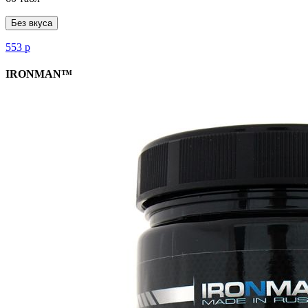
Без вкуса
553
р
IRONMAN™