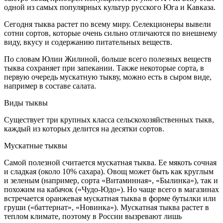
одной из самых популярных культур русского Юга и Кавказа.
Сегодня тыква растет по всему миру. Селекционеры вывели
сотни сортов, которые очень сильно отличаются по внешнему
виду, вкусу и содержанию питательных веществ.
По словам Юлии Жилиной, больше всего полезных веществ
тыква сохраняет при запекании. Также некоторые сорта, в
первую очередь мускатную тыкву, можно есть в сыром виде,
например в составе салата.
Виды тыквы
Существует три крупных класса сельскохозяйственных тыкв,
каждый из которых делится на десятки сортов.
Мускатные тыквы
Самой полезной считается мускатная тыква. Ее мякоть сочная
и сладкая (около 10% сахара). Овощ может быть как круглым
и зеленым (например, сорта «Витаминная», «Былинка»), так и
похожим на кабачок («Чудо-Юдо»). Но чаще всего в магазинах
встречается оранжевая мускатная тыква в форме бутылки или
груши («баттернат», «Новинка»). Мускатная тыква растет в
теплом климате, поэтому в России вызревают лишь