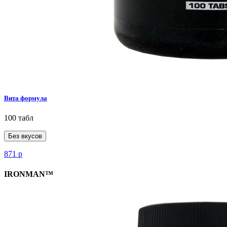
Вита формула
100 табл
Без вкусов
871
р
IRONMAN™