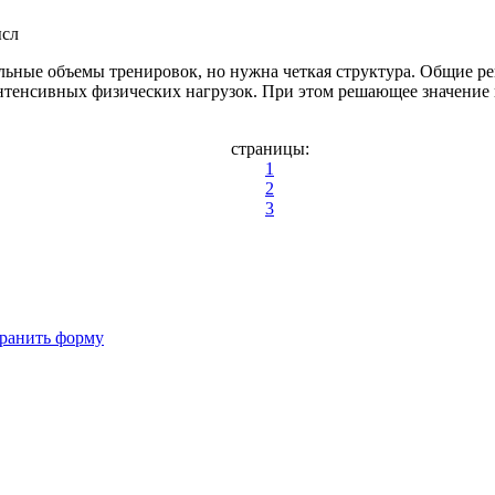
ысл
льные объемы тренировок, но нужна четкая структура. Общие р
интенсивных физических нагрузок. При этом решающее значение 
страницы:
1
2
3
ранить форму