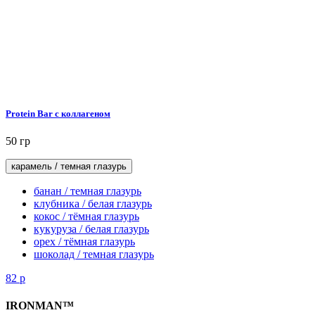
Protein Bar с коллагеном
50 гр
карамель / темная глазурь
банан / темная глазурь
клубника / белая глазурь
кокос / тёмная глазурь
кукуруза / белая глазурь
орех / тёмная глазурь
шоколад / темная глазурь
82
р
IRONMAN™