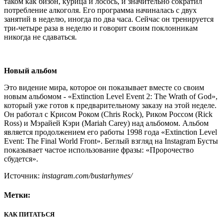
таком как бизон, курица и лосось, и значительно сократил
потребление алкоголя. Его программа начиналась с двух
занятий в неделю, иногда по два часа. Сейчас он тренируется
три-четыре раза в неделю и говорит своим поклонникам
никогда не сдаваться.
Новый альбом
Это видение мира, которое он показывает вместе со своим
новым альбомом - «Extinction Level Event 2: The Wrath of God»,
который уже готов к предварительному заказу на этой неделе.
Он работал с Крисом Роком (Chris Rock), Риком Россом (Rick
Ross) и Мэрайей Кэри (Mariah Carey) над альбомом. Альбом
является продолжением его работы 1998 года «Extinction Level
Event: The Final World Front». Беглый взгляд на Instagram Бусты
показывает частое использование фразы: «Пророчество
сбудется».
Источник:
instagram.com/bustarhymes/
Метки:
КАК ПИТАТЬСЯ