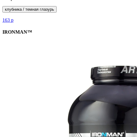
клубника / темная глазурь
163
р
IRONMAN™