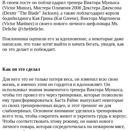
В своем посте он поблагодарил тренера Виктора Муньоса
(Victor Munoz), Мистера Олимпия 2008 Декстера Джексона
(Dexter "The Blade" Jackson), а также поблагодарил короля
бодибилдинга Кая Грина (Kai Greene), Виктора Мартинеза
(Victor Martinez) и своего нового личного шеф-повара Ms.
Deliche @chefdeliche.
Поклонники оценили его за вдохновение, а некоторые даже
написали, что тоже хотят выйти и начать бегать, увидев, как
он это делает и побеждает.
Как он это сделал
Для него это не только потеря веса, он изменил всю свою
жизнь, и именно этим он гордится и вдохновляет. Он
использовал знания знаменитого тренера Виктора Муньоса,
чтобы тот провел его через тренировки, которые позволили
ему трансформироваться. Баста Раймс выпускает некоторые
из своих тренировочных видео, и этот тренинг не для
слабонервных. Основное внимание уделялось тренировкам
всего тела, чтобы сократить живот и укрепить грудь и корпус.
Чтобы соответствовать этому режиму, он нанял нового
личного повара, которая сосредоточилась на нежирном мясе,