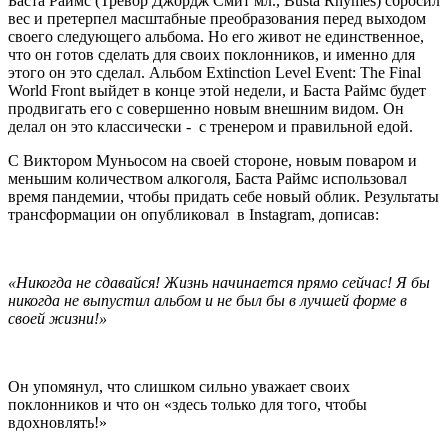
Баста Раймс (Тревор Джордж Смит мл., Busta Rhymes) сбросил
вес и претерпел масштабные преобразования перед выходом
своего следующего альбома. Но его живот не единственное,
что он готов сделать для своих поклонников, и именно для
этого он это сделал. Альбом Extinction Level Event: The Final
World Front выйдет в конце этой недели, и Баста Раймс будет
продвигать его с совершенно новым внешним видом. Он
делал он это классически - с тренером и правильной едой.
С Виктором Муньосом на своей стороне, новым поваром и
меньшим количеством алкоголя, Баста Раймс использовал
время пандемии, чтобы придать себе новый облик. Результаты
трансформации он опубликовал в Instagram, дописав:
«Никогда не сдавайся! Жизнь начинается прямо сейчас! Я бы
никогда не выпустил альбом и не был бы в лучшей форме в
своей жизни!»
Он упомянул, что слишком сильно уважает своих
поклонников и что он «здесь только для того, чтобы
вдохновлять!»