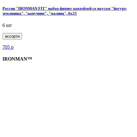
Россия "IRONMAN FIT" набор фитнес коктейлей со вкусом "йогурт-
земляника", "капучино", "малина", 6x25
6 шт
ассорти
705
р
IRONMAN™