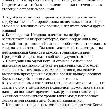
мышц и в то же время тренирует тазовое дно – и потенцию!
Следите за тем, чтобы ваши колени и пятки не смещались в
сторону, а оставались ровными.
3. Ходьба на краях стоп. Время от времени практикуйте
ходьбу на внешней стороне стопы по несколько шагов. При
этом вы интенсивнее, чем обычно, напрягаете совсем другие
мышцы!
4. Балансировка. Неважно, идете ли вы по бревну,
балансируете на виброплатформе, балансборде или мяче,
каждый тип тренировки баланса способствует статике вашего
тела, начиная со стоп. Вы также можете найти инструменты
для тренировки баланса в каждом тренажерном зале.
Продолжайте перемещать свой вес и улучшать баланс!
5. Приседания на одной ноге. В стойке на одной ноге
приседайте как можно глубже, не раскачиваясь. Это будет
тренировать вашу лодыжку. Альтернативно, вы можете
выполнять приседания на одной ноге или выпады босиком.
Здесь также работают все мышцы ног и стоп.
6. Захват пальцами ног. Чтобы тренировать мелкие мышцы и
сделать стопу в целом более подвижной, можно захватывать
пальцами ног такие предметы, как ручки или полотенца.
Учащиеся продвинутого уровня также могут попробовать
скомкать или порвать лист бумаги пальцами ног.
7. Катание на фасциальном мяче или теннисном мяче Когда