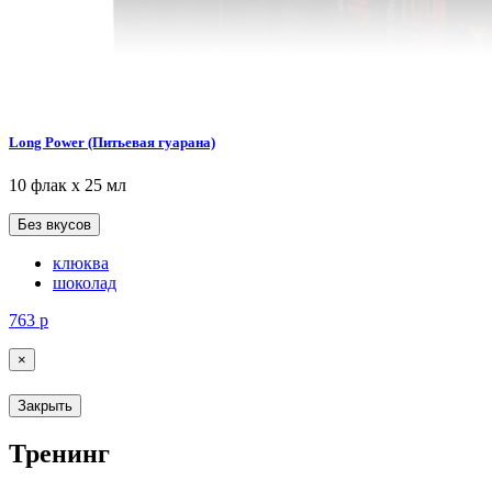
Long Power (Питьевая гуарана)
10 флак х 25 мл
Без вкусов
клюква
шоколад
763
р
×
Закрыть
Тренинг