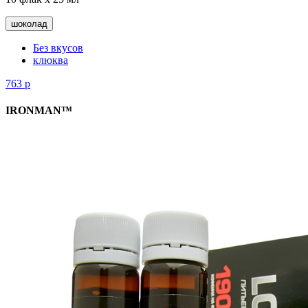
шоколад
Без вкусов
клюква
763
р
IRONMAN™