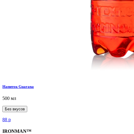
Напиток Guarana
500 мл
Без вкусов
88
р
IRONMAN™