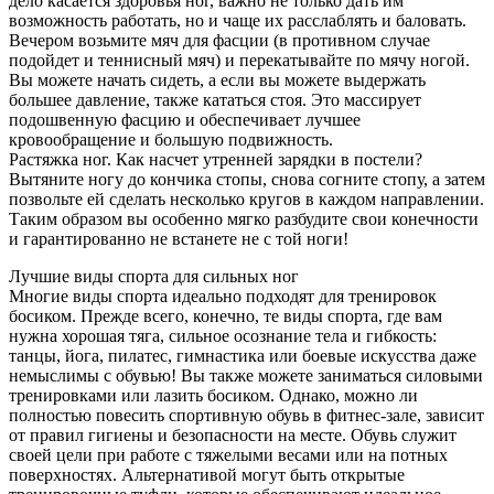
дело касается здоровья ног, важно не только дать им
возможность работать, но и чаще их расслаблять и баловать.
Вечером возьмите мяч для фасции (в противном случае
подойдет и теннисный мяч) и перекатывайте по мячу ногой.
Вы можете начать сидеть, а если вы можете выдержать
большее давление, также кататься стоя. Это массирует
подошвенную фасцию и обеспечивает лучшее
кровообращение и большую подвижность.
Растяжка ног. Как насчет утренней зарядки в постели?
Вытяните ногу до кончика стопы, снова согните стопу, а затем
позвольте ей сделать несколько кругов в каждом направлении.
Таким образом вы особенно мягко разбудите свои конечности
и гарантированно не встанете не с той ноги!
Лучшие виды спорта для сильных ног
Многие виды спорта идеально подходят для тренировок
босиком. Прежде всего, конечно, те виды спорта, где вам
нужна хорошая тяга, сильное осознание тела и гибкость:
танцы, йога, пилатес, гимнастика или боевые искусства даже
немыслимы с обувью! Вы также можете заниматься силовыми
тренировками или лазить босиком. Однако, можно ли
полностью повесить спортивную обувь в фитнес-зале, зависит
от правил гигиены и безопасности на месте. Обувь служит
своей цели при работе с тяжелыми весами или на потных
поверхностях. Альтернативой могут быть открытые