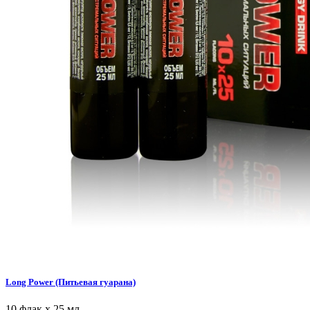
Long Power (Питьевая гуарана)
10 флак х 25 мл