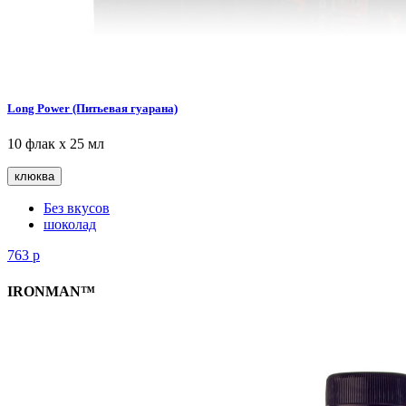
Long Power (Питьевая гуарана)
10 флак х 25 мл
клюква
Без вкусов
шоколад
763
р
IRONMAN™